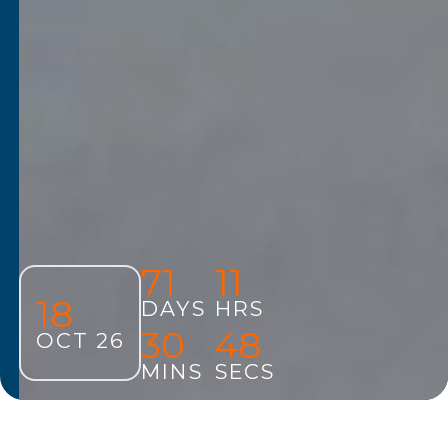
71
11
18
DAYS
HRS
30
47
OCT 26
MINS
SECS