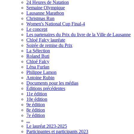
24 Heures de Natation
Semaine Olympique
Lausanne Marathon
Christmas Run
Women's National Cup Final-4
Le concept
Les partenaires du Prix du livre de la Ville de Lausanne
Chloé Falcy lauréate
Soirée de remise du Prix
La Sélection
Roland Buti
Chloé Falcy
Léna Furlan
Philippe Lamon
Antoine Rubin
Documents pour les médias
Éditions précédentes
11e édition
10e édition
9e édition
8e édition
7e édition
...
Le lauréat 2023-2025
Participantes et participants 2023