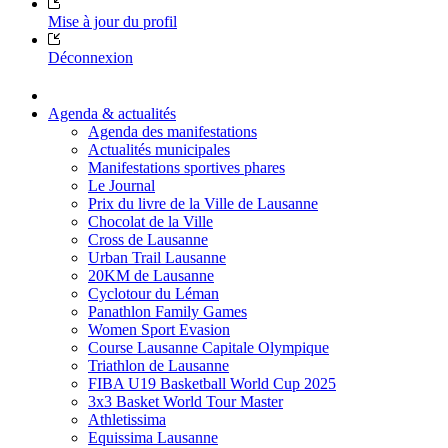
Mise à jour du profil
Déconnexion
Agenda & actualités
Agenda des manifestations
Actualités municipales
Manifestations sportives phares
Le Journal
Prix du livre de la Ville de Lausanne
Chocolat de la Ville
Cross de Lausanne
Urban Trail Lausanne
20KM de Lausanne
Cyclotour du Léman
Panathlon Family Games
Women Sport Evasion
Course Lausanne Capitale Olympique
Triathlon de Lausanne
FIBA U19 Basketball World Cup 2025
3x3 Basket World Tour Master
Athletissima
Equissima Lausanne