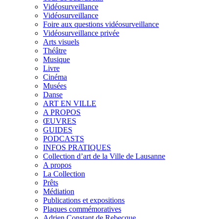
Vidéosurveillance
Vidéosurveillance
Foire aux questions vidéosurveillance
Vidéosurveillance privée
Arts visuels
Théâtre
Musique
Livre
Cinéma
Musées
Danse
ART EN VILLE
A PROPOS
ŒUVRES
GUIDES
PODCASTS
INFOS PRATIQUES
Collection d’art de la Ville de Lausanne
A propos
La Collection
Prêts
Médiation
Publications et expositions
Plaques commémoratives
Adrien Constant de Rebecque