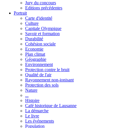
Jury du concours
Editions précédentes
Portrait
Carte d'identité
Culture
Capitale Olympique
Savoir et formation
Durabilité
Cohésion sociale
Economie
Plan climat
Géographie
Environnement
Protection contre le bruit
Qualité de l'air
Rayonnement non-ionisant
Protection des sols
Nature
...
Histoire
Café historique de Lausanne
La démarche
Le livre
Les événements
Population