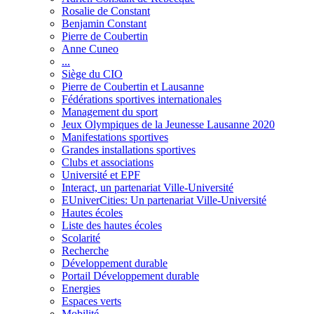
Rosalie de Constant
Benjamin Constant
Pierre de Coubertin
Anne Cuneo
...
Siège du CIO
Pierre de Coubertin et Lausanne
Fédérations sportives internationales
Management du sport
Jeux Olympiques de la Jeunesse Lausanne 2020
Manifestations sportives
Grandes installations sportives
Clubs et associations
Université et EPF
Interact, un partenariat Ville-Université
EUniverCities: Un partenariat Ville-Université
Hautes écoles
Liste des hautes écoles
Scolarité
Recherche
Développement durable
Portail Développement durable
Energies
Espaces verts
Mobilité