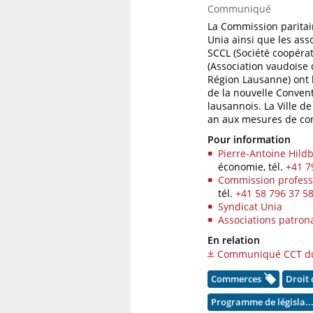
Communiqué
La Commission paritai
Unia ainsi que les ass
SCCL (Société coopéra
(Association vaudoise d
Région Lausanne) ont 
de la nouvelle Convent
lausannois. La Ville d
an aux mesures de con
Pour information
Pierre-Antoine Hild
économie,
tél.
+41 7
Commission professi
tél.
+41 58 796 37 5
Syndicat Unia
Associations patron
En relation
Communiqué CCT du
Commerces
Droit 
Programme de législa..