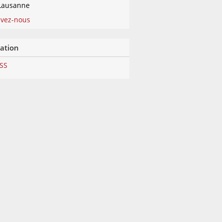
Lausanne
ivez-nous
lation
RSS