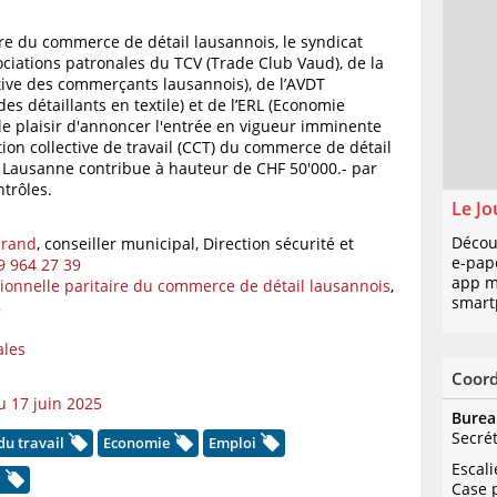
re du commerce de détail lausannois, le syndicat
ociations patronales du TCV (Trade Club Vaud), de la
tive des commerçants lausannois), de l’AVDT
es détaillants en textile) et de l’ERL (Economie
le plaisir d'annoncer l'entrée en vigueur imminente
ion collective de travail (CCT) du commerce de détail
e Lausanne contribue à hauteur de CHF 50'000.- par
trôles.
Le Jo
Décou
brand
, conseiller municipal, Direction sécurité et
e-pap
9 964 27 39
app mo
onnelle paritaire du commerce de détail lausannois
,
smart
8
ales
Coor
 17 juin 2025
Burea
Secré
du travail
Economie
Emploi
Escal
.
Case 