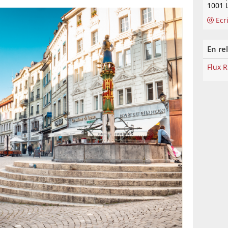
1001 
Ecr
En re
Flux 