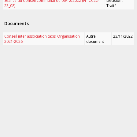
Séance du Conseil communal du 06/12/2022 (N° CC22-
Décision :
23_08)
Traité
Documents
Conseil inter association taxis_Organisation
Autre
23/11/2022
2021-2026
document