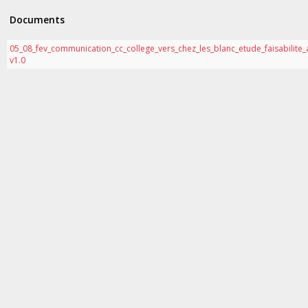
Documents
05_08_fev_communication_cc_college_vers_chez_les_blanc_etude_faisabilite_
v1.0