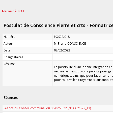
Retour à l'OJ
Postulat de Conscience Pierre et crts - Formatric
Numéro
POS22/018
Auteur
M. Pierre CONSCIENCE
Date
08/02/2022
Cosignataires
Résumé
La possibilité d'une bonne intégration et
oeuvre par les pouvoirs publics pour garan
numériques, ainsi que pour favoriser un 
pour tou·te·s les citoyen·ne·s lausannois·e
Séances
Séance du Conseil communal du 08/02/2022 (N° CC21-22_13)