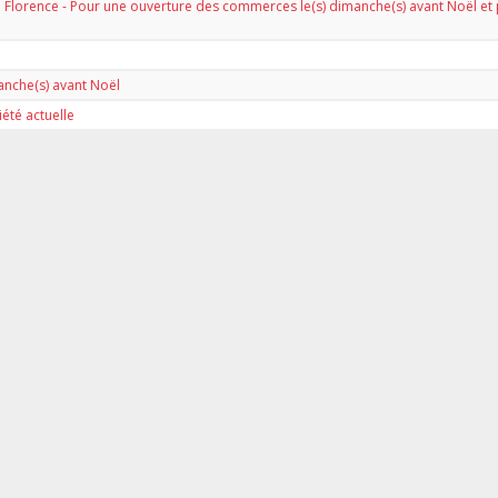
l Florence - Pour une ouverture des commerces le(s) dimanche(s) avant Noël e
anche(s) avant Noël
été actuelle