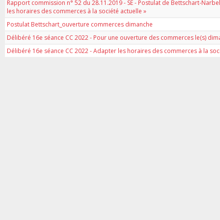
Rapport commission n° 52 du 28.11.2019 - SE - Postulat de Bettschart-Narbe
les horaires des commerces à la société actuelle »
Postulat Bettschart_ouverture commerces dimanche
Délibéré 16e séance CC 2022 - Pour une ouverture des commerces le(s) dim
Délibéré 16e séance CC 2022 - Adapter les horaires des commerces à la soci