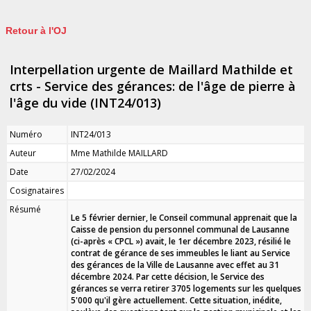
Retour à l'OJ
Interpellation urgente de Maillard Mathilde et
crts - Service des gérances: de l'âge de pierre à
l'âge du vide (INT24/013)
Numéro
INT24/013
Auteur
Mme Mathilde MAILLARD
Date
27/02/2024
Cosignataires
Résumé
Le
5
février dernier, le Conseil communal apprenait que la
Caisse de pension du personnel communal de Lausanne
(ci-après « CPCL ») avait
,
le 1er décembre 2023
, résilié
le
contrat de gérance de ses immeubles le liant au Service
des gérances de la Ville de Lausanne
avec effet au
31
décembre 2024. Par cette décision, le Service des
gérances se verra retirer 3705 logements sur les quelques
5'000
qu'il gère actuellement. Cette situation, inédite,