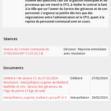
soulève des questions tant sur la gestion municipale et les
processus qui ont mené la CPCL
à
résilier le contrat la liant
à la Ville que sur l'avenir du Service des gérances et de son
personnel. L'urgence se justifie dès lors que des
négociations entre l'administration et la CPCL quant à la
reprise du personnel communal son
t
en cours.
Séances
Séance du Conseil communal du
Décision : Réponse immédiate
27/02/2024 (N° CC23-24_14)
avec résolution
Documents
Délibéré 14e séance CC du 27.02.2024 -
Délibéré
27/02/2024
Résolution - Interpellation urgente de Maillard
Mathilde et crts - Service des gérances: de
l'âge de pierre à l'âge du vide
Interpellation_urgente_maillard_cpcl.pdf v3.0
Interpellation
28/02/2024