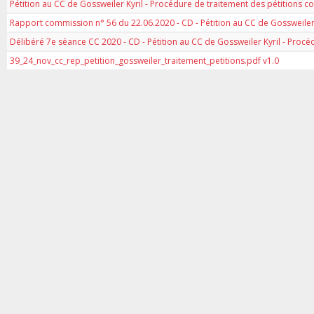
Pétition au CC de Gossweiler Kyril - Procédure de traitement des pétitions 
Rapport commission n° 56 du 22.06.2020 - CD - Pétition au CC de Gossweiler
Délibéré 7e séance CC 2020 - CD - Pétition au CC de Gossweiler Kyril - Proc
39_24_nov_cc_rep_petition_gossweiler_traitement_petitions.pdf v1.0