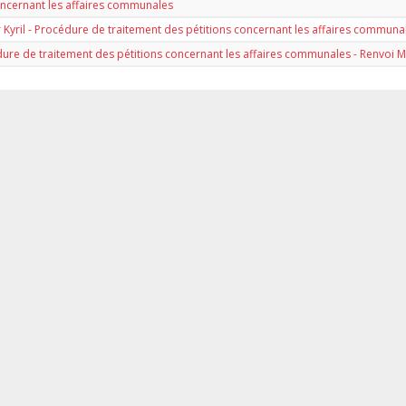
concernant les affaires communales
 Kyril - Procédure de traitement des pétitions concernant les affaires communa
édure de traitement des pétitions concernant les affaires communales - Renvoi 