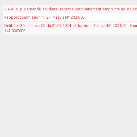
2024_05_p_demande_solidaire_garantie_cautionnement_emprunts_epura.pdf
Rapport commission n° 2 - Préavis N° 2024/05
Délibéré 20e séance CC du 21.05.2024 - Adoption - Préavis N° 2024/05 - Epu
141'000'000.-