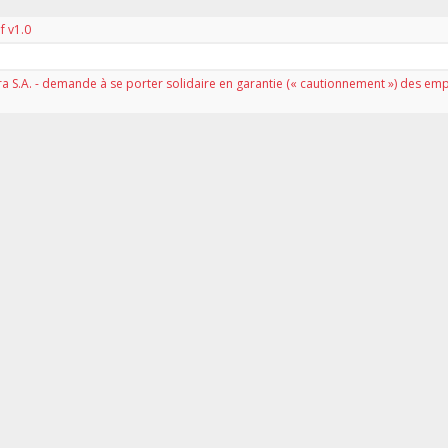
 v1.0
ra S.A. - demande à se porter solidaire en garantie (« cautionnement ») des e