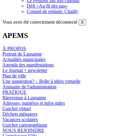
Le Pédibus fait son cinéma!
Défi «Au fil des pas»
Conseil de enfants: Chailly
Vous avez été correctement déconnecté
X
APEMS
À PROPOS
Portrait de Lausanne
Actualités municipales
Agenda des manifestations
Le Journal + newsletter
Plan de ville
Une suggestion? – Boîte à idées virtuelle
Annuaire de l'administration
PRATIQUE
Bienvenue à Lausanne
Adresses, numéros et infos utiles
Guichet virtuel
Déchets ménagers
Vacances scolaires
Guichet cartographique
NOUS REJOINDRE
L'employeur Ville