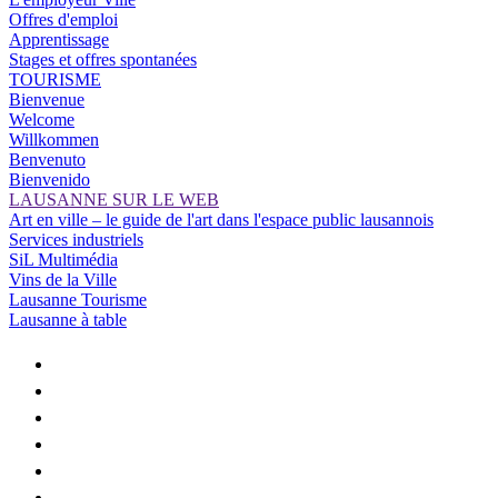
Offres d'emploi
Apprentissage
Stages et offres spontanées
TOURISME
Bienvenue
Welcome
Willkommen
Benvenuto
Bienvenido
LAUSANNE SUR LE WEB
Art en ville – le guide de l'art dans l'espace public lausannois
Services industriels
SiL Multimédia
Vins de la Ville
Lausanne Tourisme
Lausanne à table