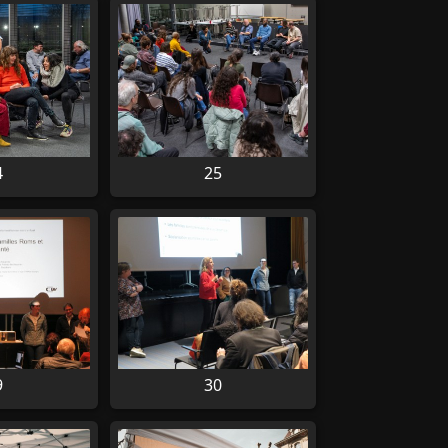
4
25
9
30