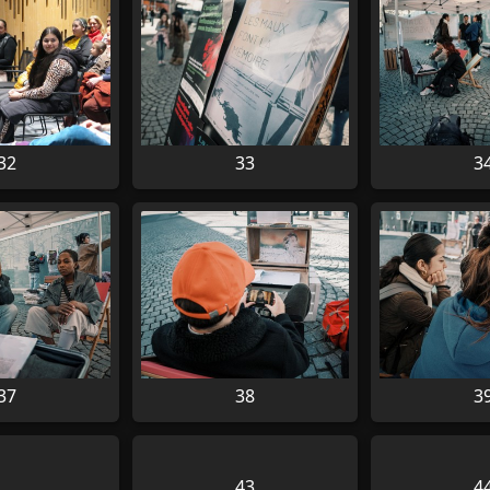
32
33
3
37
38
3
43
4