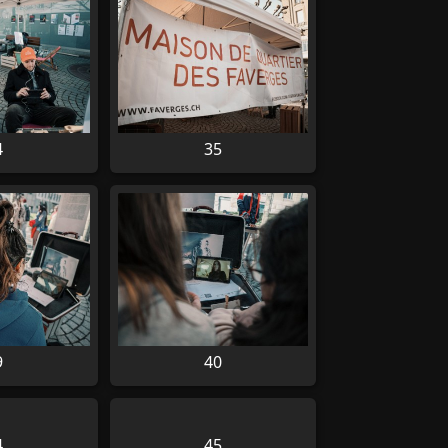
4
35
9
40
4
45