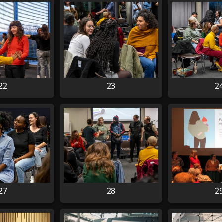
22
23
2
27
28
2