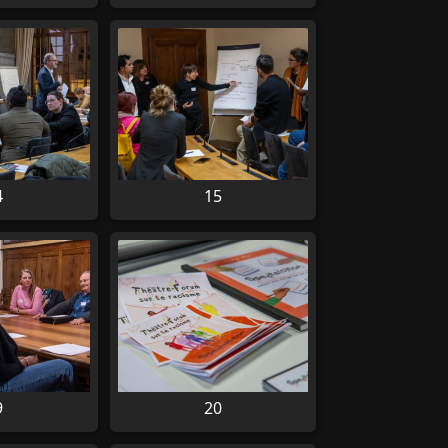
4
15
9
20