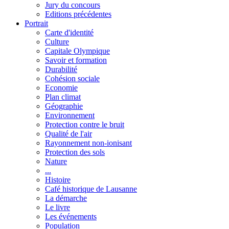
Jury du concours
Editions précédentes
Portrait
Carte d'identité
Culture
Capitale Olympique
Savoir et formation
Durabilité
Cohésion sociale
Economie
Plan climat
Géographie
Environnement
Protection contre le bruit
Qualité de l'air
Rayonnement non-ionisant
Protection des sols
Nature
...
Histoire
Café historique de Lausanne
La démarche
Le livre
Les événements
Population