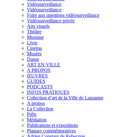
Vidéosurveillance
Vidéosurveillance
Foire aux questions vidéosurveillance
Vidéosurveillance privée
Arts visuels
Théâtre
Musique
Livre
Cinéma
Musées
Danse
ART EN VILLE
A PROPOS
ŒUVRES
GUIDES
PODCASTS
INFOS PRATIQUES
Collection d’art de la Ville de Lausanne
A propos
La Collection
Prêts
Médiation
Publications et expositions
Plaques commémoratives
Adrien Constant de Rebecque