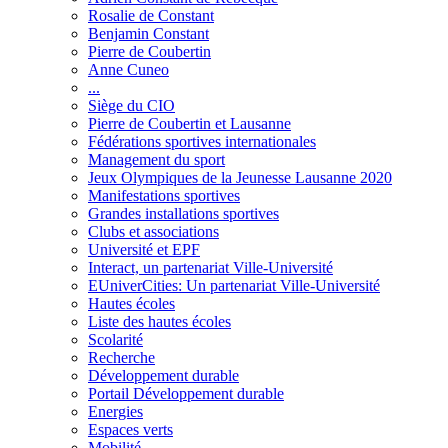
Rosalie de Constant
Benjamin Constant
Pierre de Coubertin
Anne Cuneo
...
Siège du CIO
Pierre de Coubertin et Lausanne
Fédérations sportives internationales
Management du sport
Jeux Olympiques de la Jeunesse Lausanne 2020
Manifestations sportives
Grandes installations sportives
Clubs et associations
Université et EPF
Interact, un partenariat Ville-Université
EUniverCities: Un partenariat Ville-Université
Hautes écoles
Liste des hautes écoles
Scolarité
Recherche
Développement durable
Portail Développement durable
Energies
Espaces verts
Mobilité