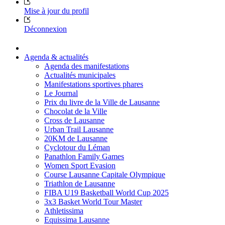
Mise à jour du profil
Déconnexion
Agenda & actualités
Agenda des manifestations
Actualités municipales
Manifestations sportives phares
Le Journal
Prix du livre de la Ville de Lausanne
Chocolat de la Ville
Cross de Lausanne
Urban Trail Lausanne
20KM de Lausanne
Cyclotour du Léman
Panathlon Family Games
Women Sport Evasion
Course Lausanne Capitale Olympique
Triathlon de Lausanne
FIBA U19 Basketball World Cup 2025
3x3 Basket World Tour Master
Athletissima
Equissima Lausanne