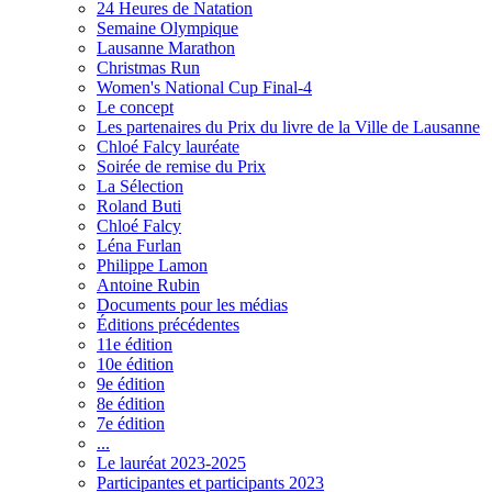
24 Heures de Natation
Semaine Olympique
Lausanne Marathon
Christmas Run
Women's National Cup Final-4
Le concept
Les partenaires du Prix du livre de la Ville de Lausanne
Chloé Falcy lauréate
Soirée de remise du Prix
La Sélection
Roland Buti
Chloé Falcy
Léna Furlan
Philippe Lamon
Antoine Rubin
Documents pour les médias
Éditions précédentes
11e édition
10e édition
9e édition
8e édition
7e édition
...
Le lauréat 2023-2025
Participantes et participants 2023