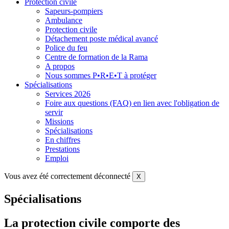
Protection civile
Sapeurs-pompiers
Ambulance
Protection civile
Détachement poste médical avancé
Police du feu
Centre de formation de la Rama
A propos
Nous sommes P•R•E•T à protéger
Spécialisations
Services 2026
Foire aux questions (FAQ) en lien avec l'obligation de
servir
Missions
Spécialisations
En chiffres
Prestations
Emploi
Vous avez été correctement déconnecté
X
Spécialisations
La protection civile comporte des