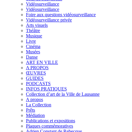
Vidéosurveillance
Vidéosurveillance
Foire aux questions vidéosurveillance
Vidéosurveillance privée
Arts visuels
Théâtre
Musique
Livre
Cinéma
Musées
Danse
ART EN VILLE
A PROPOS
ŒUVRES
GUIDES
PODCASTS
INFOS PRATIQUES
Collection d’art de la Ville de Lausanne
A propos
La Collection
Prêts
Médiation
Publications et expositions
Plaques commémoratives
Adrien Constant de Rebecque