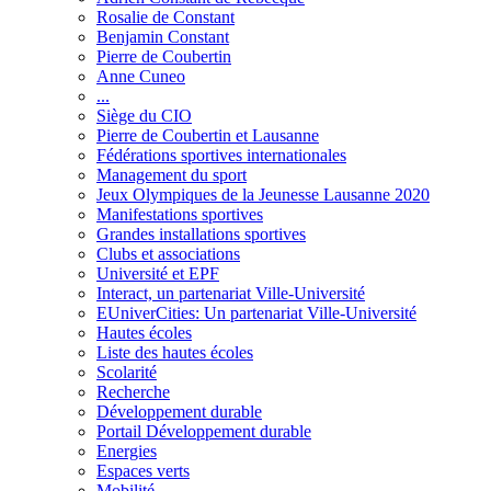
Rosalie de Constant
Benjamin Constant
Pierre de Coubertin
Anne Cuneo
...
Siège du CIO
Pierre de Coubertin et Lausanne
Fédérations sportives internationales
Management du sport
Jeux Olympiques de la Jeunesse Lausanne 2020
Manifestations sportives
Grandes installations sportives
Clubs et associations
Université et EPF
Interact, un partenariat Ville-Université
EUniverCities: Un partenariat Ville-Université
Hautes écoles
Liste des hautes écoles
Scolarité
Recherche
Développement durable
Portail Développement durable
Energies
Espaces verts
Mobilité