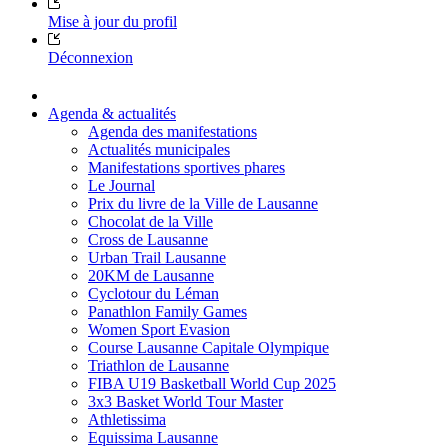
Mise à jour du profil
Déconnexion
Agenda & actualités
Agenda des manifestations
Actualités municipales
Manifestations sportives phares
Le Journal
Prix du livre de la Ville de Lausanne
Chocolat de la Ville
Cross de Lausanne
Urban Trail Lausanne
20KM de Lausanne
Cyclotour du Léman
Panathlon Family Games
Women Sport Evasion
Course Lausanne Capitale Olympique
Triathlon de Lausanne
FIBA U19 Basketball World Cup 2025
3x3 Basket World Tour Master
Athletissima
Equissima Lausanne