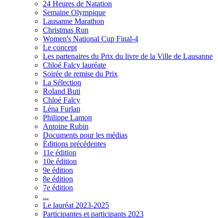
24 Heures de Natation
Semaine Olympique
Lausanne Marathon
Christmas Run
Women's National Cup Final-4
Le concept
Les partenaires du Prix du livre de la Ville de Lausanne
Chloé Falcy lauréate
Soirée de remise du Prix
La Sélection
Roland Buti
Chloé Falcy
Léna Furlan
Philippe Lamon
Antoine Rubin
Documents pour les médias
Éditions précédentes
11e édition
10e édition
9e édition
8e édition
7e édition
...
Le lauréat 2023-2025
Participantes et participants 2023