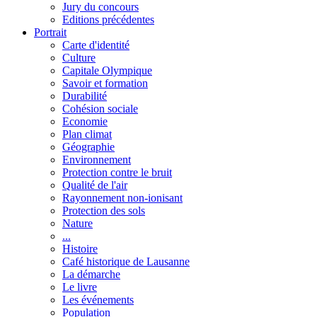
Jury du concours
Editions précédentes
Portrait
Carte d'identité
Culture
Capitale Olympique
Savoir et formation
Durabilité
Cohésion sociale
Economie
Plan climat
Géographie
Environnement
Protection contre le bruit
Qualité de l'air
Rayonnement non-ionisant
Protection des sols
Nature
...
Histoire
Café historique de Lausanne
La démarche
Le livre
Les événements
Population