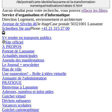
/de/portrait/carte-identite/lausanne-et-la-transformation-
numerique/realisations/rabais-tl.html
Aucun résultat pour votre recherche, vous pouvez
effacer les filtres
.
Service d'organisation et d'informatique
Direction Logement, environnement et architecture
Avenue de Sévelin 46
3e étage
Case postale 5032
1001 Lausanne
Schreiben Sie uns
Phone
+41 21 315 27 00
S'y rendre en transports publics
Site officiel
À PROPOS
Portrait de Lausanne
Actualités municipales
Agenda des manifestations
Le Journal + newsletter
Plan de ville
Une suggestion? – Boîte à idées virtuelle
Annuaire de l'administration
PRATIQUE
Bienvenue à Lausanne
Adresses, numéros et infos utiles
Guichet virtuel
Déchets ménagers
Vacances scolaires
Guichet cartographique