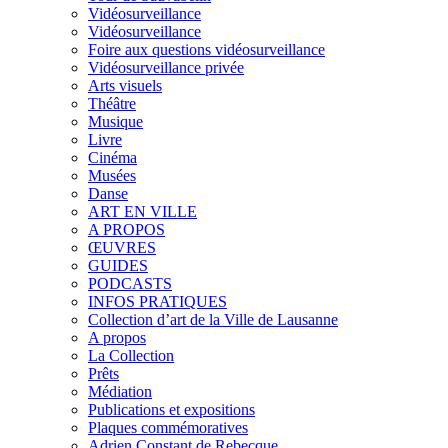
Vidéosurveillance
Vidéosurveillance
Foire aux questions vidéosurveillance
Vidéosurveillance privée
Arts visuels
Théâtre
Musique
Livre
Cinéma
Musées
Danse
ART EN VILLE
A PROPOS
ŒUVRES
GUIDES
PODCASTS
INFOS PRATIQUES
Collection d’art de la Ville de Lausanne
A propos
La Collection
Prêts
Médiation
Publications et expositions
Plaques commémoratives
Adrien Constant de Rebecque