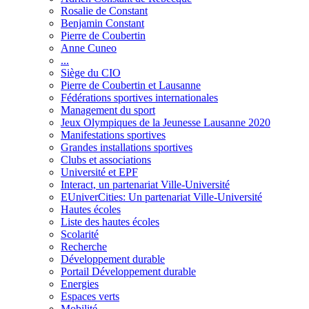
Rosalie de Constant
Benjamin Constant
Pierre de Coubertin
Anne Cuneo
...
Siège du CIO
Pierre de Coubertin et Lausanne
Fédérations sportives internationales
Management du sport
Jeux Olympiques de la Jeunesse Lausanne 2020
Manifestations sportives
Grandes installations sportives
Clubs et associations
Université et EPF
Interact, un partenariat Ville-Université
EUniverCities: Un partenariat Ville-Université
Hautes écoles
Liste des hautes écoles
Scolarité
Recherche
Développement durable
Portail Développement durable
Energies
Espaces verts
Mobilité