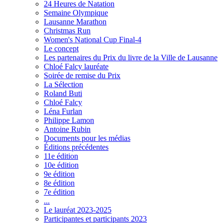
24 Heures de Natation
Semaine Olympique
Lausanne Marathon
Christmas Run
Women's National Cup Final-4
Le concept
Les partenaires du Prix du livre de la Ville de Lausanne
Chloé Falcy lauréate
Soirée de remise du Prix
La Sélection
Roland Buti
Chloé Falcy
Léna Furlan
Philippe Lamon
Antoine Rubin
Documents pour les médias
Éditions précédentes
11e édition
10e édition
9e édition
8e édition
7e édition
...
Le lauréat 2023-2025
Participantes et participants 2023