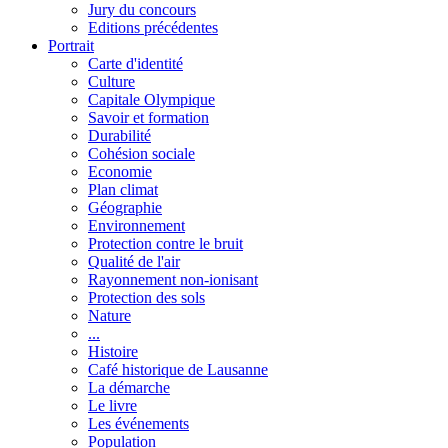
Jury du concours
Editions précédentes
Portrait
Carte d'identité
Culture
Capitale Olympique
Savoir et formation
Durabilité
Cohésion sociale
Economie
Plan climat
Géographie
Environnement
Protection contre le bruit
Qualité de l'air
Rayonnement non-ionisant
Protection des sols
Nature
...
Histoire
Café historique de Lausanne
La démarche
Le livre
Les événements
Population