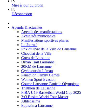
Mise à jour du profil
Déconnexion
Agenda & actualités
Agenda des manifestations
Actualités municipales
Manifestations sportives phares
Le Journal
Prix du livre de la Ville de Lausanne
Chocolat de la Ville
Cross de Lausanne
Urban Trail Lausanne
20KM de Lausanne
Cyclotour du Léman
Panathlon Family Games
Women Sport Evasion
Course Lausanne Capitale Olympique
Triathlon de Lausanne
FIBA U19 Basketball World Cup 2025
3x3 Basket World Tour Master
Athletissima
Equissima Lausanne