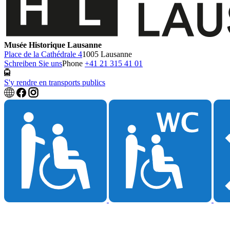
Musée Historique Lausanne
Place de la Cathédrale 4
1005 Lausanne
Schreiben Sie uns
Phone
+41 21 315 41 01
S'y rendre en transports publics