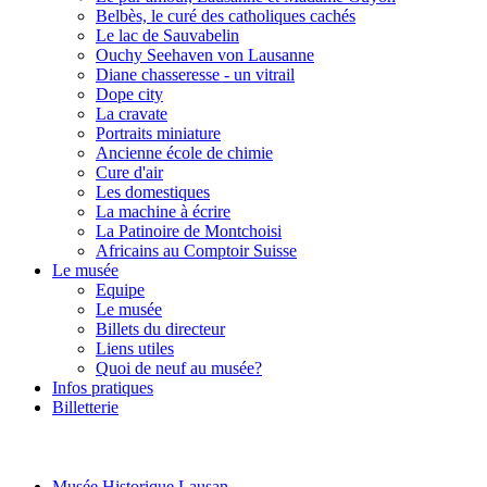
Belbès, le curé des catholiques cachés
Le lac de Sauvabelin
Ouchy Seehaven von Lausanne
Diane chasseresse - un vitrail
Dope city
La cravate
Portraits miniature
Ancienne école de chimie
Cure d'air
Les domestiques
La machine à écrire
La Patinoire de Montchoisi
Africains au Comptoir Suisse
Le musée
Equipe
Le musée
Billets du directeur
Liens utiles
Quoi de neuf au musée?
Infos pratiques
Billetterie
Musée Historique Lausan...