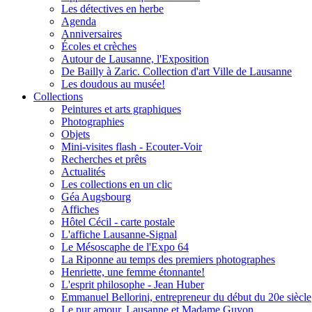
Les détectives en herbe
Agenda
Anniversaires
Écoles et crèches
Autour de Lausanne, l'Exposition
De Bailly à Zaric. Collection d'art Ville de Lausanne
Les doudous au musée!
Collections
Peintures et arts graphiques
Photographies
Objets
Mini-visites flash - Ecouter-Voir
Recherches et prêts
Actualités
Les collections en un clic
Géa Augsbourg
Affiches
Hôtel Cécil - carte postale
L'affiche Lausanne-Signal
Le Mésoscaphe de l'Expo 64
La Riponne au temps des premiers photographes
Henriette, une femme étonnante!
L'esprit philosophe - Jean Huber
Emmanuel Bellorini, entrepreneur du début du 20e siècle
Le pur amour, Lausanne et Madame Guyon