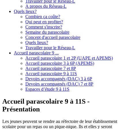
Travailler pour le Réseau-L
A propos du Réseau-L
Quels lieux?
Combien ça coûte?
Qui peut en profiter?
Comment s'inscrire?
Semaine du parascolaire
Concept d'accueil parascolaire
Quels lieux?
Travailler pour le Réseau-L
Accueil parascolaire 9 ...
Accueil parascolaire 1 et 2P (UAPE et APEMS)
Accueil parascolaire 3 à 6P (APEMS)
Accueil parascolaire 7 et 8P
Accueil parascolaire 9 à 11S
Devoirs accompagnés (DAC) 3 à 6P
Devoirs accompagnés (DAC) 7 et 8P
Espaces d’étude 9 à 11S
Accueil parascolaire 9 à 11S -
Présentation
Les jeunes peuvent se rendre au réfectoire de leur établissement
scolaire pour un repas ou un pique-nique. Ils et elles y seront