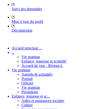
Suivi des demandes
Mise à jour du profil
Déconnexion
Accueil principal ...
...
Vie pratique
Enfance, jeunesse et scolarité
Accueil de jour - Réseau-L
Vie pratique
Agenda & actualités
Portrait
Officiel
Vie pratique
Prestations
Enfance, jeunesse et sc...
Aides et assurances sociales
Culture