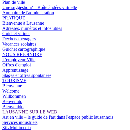
Plan de ville
Une suggestion? – Boîte à idées virtuelle
Annuaire de l'administration
PRATIQUE
Bienvenue à Lausanne
Adresses, numéros et infos utiles
Guichet virtuel
Déchets ménagers
Vacances scolaires
Guichet cartographique
NOUS REJOINDRE
L'employeur Ville
Offres d'emploi
Apprentissage
Stages et offres spontanées
TOURISME
Bienvenue
Welcome
Willkommen
Benvenuto
Bienvenido
LAUSANNE SUR LE WEB
Art en ville – le guide de l'art dans l'espace public lausannois
Services industriels
SiL Multimédia