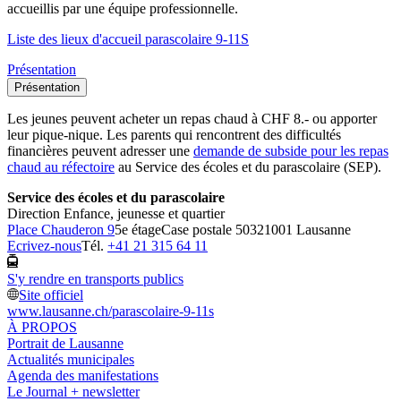
accueillis par une équipe professionnelle.
Liste des lieux d'accueil parascolaire 9-11S
Présentation
Présentation
Les jeunes peuvent acheter un repas chaud à CHF 8.- ou apporter
leur pique-nique. Les parents qui rencontrent des difficultés
financières peuvent adresser une
demande de subside pour les repas
chaud au réfectoire
au Service des écoles et du parascolaire (SEP).
Service des écoles et du parascolaire
Direction Enfance, jeunesse et quartier
Place Chauderon 9
5e étage
Case postale 5032
1001 Lausanne
Ecrivez-nous
Tél.
+41 21 315 64 11
S'y rendre en transports publics
Site officiel
www.lausanne.ch
/parascolaire-9-11s
À PROPOS
Portrait de Lausanne
Actualités municipales
Agenda des manifestations
Le Journal + newsletter