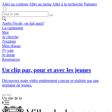
Aller au contenu
Aller au menu
Aller à la recherche
Partager
Après l'école, on fait quoi?
La campagne
Moi
Je cherche
J'explore
Mon réseau
J'y vais
Je doute
Ressources
Un clip par, pour et avec les jeunes
Découvrez notre vidéo entièrement conçue et réalisée par une
trentaine de jeunes.
Un site de la