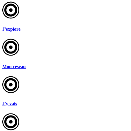
J'explore
Mon réseau
J'y vais