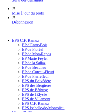
Suivi des demandes
Mise à jour du profil
Déconnexion
EPS C.F. Ramuz
EP d'Entre-Bois
EP de Floréal
EP de Mon-Repos
EP Marie Feyler
EP de la Sallaz
EP de Beaulieu
EP de Coteau-Fleuri
EP de Pierrefleur
EPS du Belvédère
EPS des Bergières
EPS de Béthusy
EPS de l'Elysée
EPS de Villamont
EPS C.F. Ramuz
EPS Isabelle-de-Montolieu