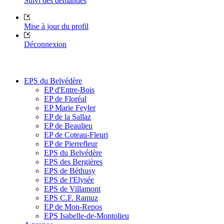
Suivi des demandes
Mise à jour du profil
Déconnexion
EPS du Belvédère
EP d'Entre-Bois
EP de Floréal
EP Marie Feyler
EP de la Sallaz
EP de Beaulieu
EP de Coteau-Fleuri
EP de Pierrefleur
EPS du Belvédère
EPS des Bergières
EPS de Béthusy
EPS de l'Elysée
EPS de Villamont
EPS C.F. Ramuz
EP de Mon-Repos
EPS Isabelle-de-Montolieu