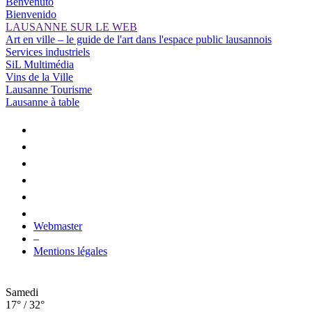
Benvenuto
Bienvenido
LAUSANNE SUR LE WEB
Art en ville – le guide de l'art dans l'espace public lausannois
Services industriels
SiL Multimédia
Vins de la Ville
Lausanne Tourisme
Lausanne à table
Webmaster
–
Mentions légales
Samedi
17° / 32°