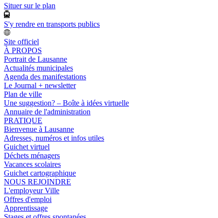
Situer sur le plan
S'y rendre en transports publics
Site officiel
À PROPOS
Portrait de Lausanne
Actualités municipales
Agenda des manifestations
Le Journal + newsletter
Plan de ville
Une suggestion? – Boîte à idées virtuelle
Annuaire de l'administration
PRATIQUE
Bienvenue à Lausanne
Adresses, numéros et infos utiles
Guichet virtuel
Déchets ménagers
Vacances scolaires
Guichet cartographique
NOUS REJOINDRE
L'employeur Ville
Offres d'emploi
Apprentissage
Stages et offres spontanées