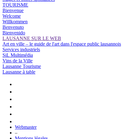
TOURISME
Bienvenue
Welcome
Willkommen
Benvenuto
Bienvenido
LAUSANNE SUR LE WEB
Art en ville – le guide de l'art dans l'espace public lausannois
Services industriels
SiL Multimédia
Vins de la Ville
Lausanne Tourisme
Lausanne à table
Webmaster
–
Mentions légales