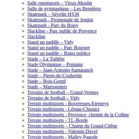
Salle omnisports – Vieux-Moulin
Salle de gymnastique – Les Bergières
Skatepark – Sévelin HS36
Skatepark - Promenade de Jomini
Skatepark - Parc du Boisy
Slackline - Parc public de Provence
Slackline
Stand up paddle – Vidy
Stand up paddle – Parc Bourget
Stand up paddle – Bains publics
Stade – La Tuilière
Stade Olympique – Pontaise
Stade – Juan-Antonio-Samaranch
Stade – Pierre-de-Coubertin
Stade – Bois-Gentil
Stade – Marronniers
Terrains de football – Grand-Vennes
Terrains de football – Vidy
Terrain multisports - Boveresses-Eterpeys
Terrain multisports - Léman-Chissiez
Terrain multisports - Provence, chemin de la Colline
Terrain multisports - TL-Borde
Terrain multisports – Champ du Grand-Chêne
Terrain multisports - Valentin-Davel
Terrain multisports - Malley-Pagode