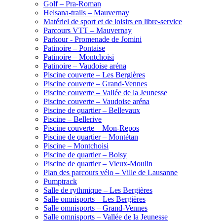
Golf – Pra-Roman
Helsana-trails – Mauvernay
Matériel de sport et de loisirs en libre-service
Parcours VTT – Mauvernay
Parkour - Promenade de Jomini
Patinoire – Pontaise
Patinoire – Montchoisi
Patinoire – Vaudoise aréna
Piscine couverte – Les Bergières
Piscine couverte – Grand-Vennes
Piscine couverte – Vallée de la Jeunesse
Piscine couverte – Vaudoise aréna
Piscine de quartier – Bellevaux
Piscine – Bellerive
Piscine couverte – Mon-Repos
Piscine de quartier – Montétan
Piscine – Montchoisi
Piscine de quartier – Boisy
Piscine de quartier – Vieux-Moulin
Plan des parcours vélo – Ville de Lausanne
Pumptrack
Salle de rythmique – Les Bergières
Salle omnisports – Les Bergières
Salle omnisports – Grand-Vennes
Salle omnisports – Vallée de la Jeunesse