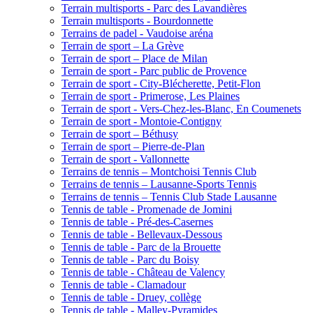
Terrain multisports - Parc des Lavandières
Terrain multisports - Bourdonnette
Terrains de padel - Vaudoise aréna
Terrain de sport – La Grève
Terrain de sport – Place de Milan
Terrain de sport - Parc public de Provence
Terrain de sport - City-Blécherette, Petit-Flon
Terrain de sport - Primerose, Les Plaines
Terrain de sport - Vers-Chez-les-Blanc, En Coumenets
Terrain de sport - Montoie-Contigny
Terrain de sport – Béthusy
Terrain de sport – Pierre-de-Plan
Terrain de sport - Vallonnette
Terrains de tennis – Montchoisi Tennis Club
Terrains de tennis – Lausanne-Sports Tennis
Terrains de tennis – Tennis Club Stade Lausanne
Tennis de table - Promenade de Jomini
Tennis de table - Pré-des-Casernes
Tennis de table - Bellevaux-Dessous
Tennis de table - Parc de la Brouette
Tennis de table - Parc du Boisy
Tennis de table - Château de Valency
Tennis de table - Clamadour
Tennis de table - Druey, collège
Tennis de table - Malley-Pyramides