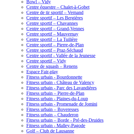
Bowl – Vidy
Centre équestre – Chalet-à-Gobet
Centre de tir sportif – Vernand
Centre sportif – Les Bergières
Centre sportif – Chavannes
Centre sportif – Grand-Vennes
Centre sportif – Mauvernay
Centre sportif – La Tuilière
Centre sportif – Pierre-de-Plan
Centre sportif – Praz-Séchaud
Centre sportif - Vallée de la Jeunesse
Centre sportif – Vidy
Centre de squash – Renens
Espace Fair-play
Fitness urbain - Bourdonnette
Fitness urbain - Château de Valency
Fitness urbain - Parc des Lavandières
Fitness urbain – Pierre-de-Plan
Fitness urbain - Plaines-du-Loup
Fitness urbain - Promenade de Jomini
Fitness urbain – Boveresses
Fitness urbain – Chauderon
Fitness urbain – Borde - Pré-des-Druides
Fitness urbain - Malley-Pagode
Golf – Club de Lausanne