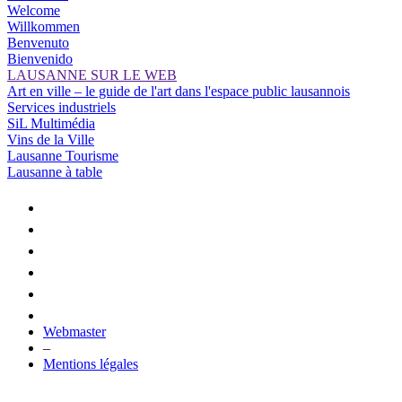
Welcome
Willkommen
Benvenuto
Bienvenido
LAUSANNE SUR LE WEB
Art en ville – le guide de l'art dans l'espace public lausannois
Services industriels
SiL Multimédia
Vins de la Ville
Lausanne Tourisme
Lausanne à table
Webmaster
–
Mentions légales