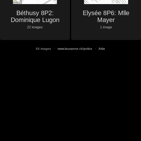
Béthusy 8P2:
Elysée 8P6: Mlle
Dominique Lugon
Mayer
22 images
1 image
64 images ·
www.lausanne.ch/police
·
Aide