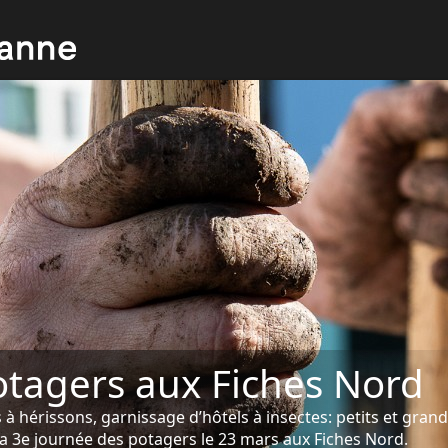
otagers aux Fiches Nord
 à hérissons, garnissage d’hôtels à insectes: petits et gran
la 3e journée des potagers le 23 mars aux Fiches Nord.