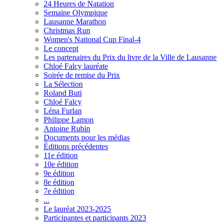
24 Heures de Natation
Semaine Olympique
Lausanne Marathon
Christmas Run
Women's National Cup Final-4
Le concept
Les partenaires du Prix du livre de la Ville de Lausanne
Chloé Falcy lauréate
Soirée de remise du Prix
La Sélection
Roland Buti
Chloé Falcy
Léna Furlan
Philippe Lamon
Antoine Rubin
Documents pour les médias
Éditions précédentes
11e édition
10e édition
9e édition
8e édition
7e édition
...
Le lauréat 2023-2025
Participantes et participants 2023