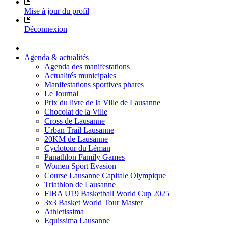
Mise à jour du profil
Déconnexion
Agenda & actualités
Agenda des manifestations
Actualités municipales
Manifestations sportives phares
Le Journal
Prix du livre de la Ville de Lausanne
Chocolat de la Ville
Cross de Lausanne
Urban Trail Lausanne
20KM de Lausanne
Cyclotour du Léman
Panathlon Family Games
Women Sport Evasion
Course Lausanne Capitale Olympique
Triathlon de Lausanne
FIBA U19 Basketball World Cup 2025
3x3 Basket World Tour Master
Athletissima
Equissima Lausanne