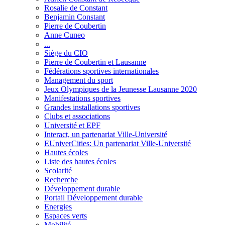
Rosalie de Constant
Benjamin Constant
Pierre de Coubertin
Anne Cuneo
...
Siège du CIO
Pierre de Coubertin et Lausanne
Fédérations sportives internationales
Management du sport
Jeux Olympiques de la Jeunesse Lausanne 2020
Manifestations sportives
Grandes installations sportives
Clubs et associations
Université et EPF
Interact, un partenariat Ville-Université
EUniverCities: Un partenariat Ville-Université
Hautes écoles
Liste des hautes écoles
Scolarité
Recherche
Développement durable
Portail Développement durable
Energies
Espaces verts
Mobilité