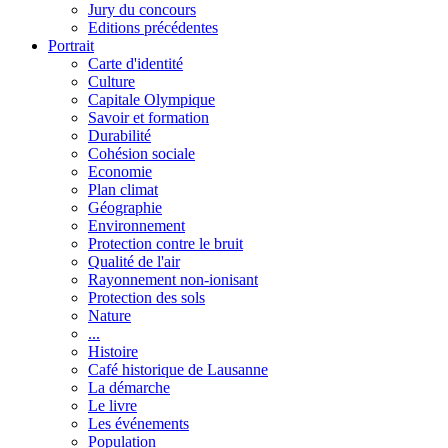
Jury du concours
Editions précédentes
Portrait
Carte d'identité
Culture
Capitale Olympique
Savoir et formation
Durabilité
Cohésion sociale
Economie
Plan climat
Géographie
Environnement
Protection contre le bruit
Qualité de l'air
Rayonnement non-ionisant
Protection des sols
Nature
...
Histoire
Café historique de Lausanne
La démarche
Le livre
Les événements
Population