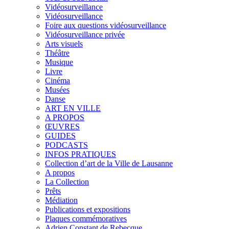
Vidéosurveillance
Vidéosurveillance
Foire aux questions vidéosurveillance
Vidéosurveillance privée
Arts visuels
Théâtre
Musique
Livre
Cinéma
Musées
Danse
ART EN VILLE
A PROPOS
ŒUVRES
GUIDES
PODCASTS
INFOS PRATIQUES
Collection d’art de la Ville de Lausanne
A propos
La Collection
Prêts
Médiation
Publications et expositions
Plaques commémoratives
Adrien Constant de Rebecque