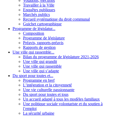
Votations, élections
Travailler à la Ville
Enquêtes publiques
Marchés publics
Recueil systématique du droit communal
Guichet cartographique
Programme de législatur...
Composition
Programme de législature
Préavis, rapports-préavis
Rapports de gestion
Une ville qui rassemble...
Bilan du programme de législature 2021-2026
Une ville qui grandit
Une ville qui rassemble
Une ville qui s’adapte
Du sport pour toutes et...
Programme en bref
L’intégration et la citoyenneté
Une vie culturelle passionnante
Du sport pour toutes et tous
Un accueil adapté à tous les modèles familiaux
Une politique sociale volontariste et du soutien à
l’emploi
La sécurité urbaine