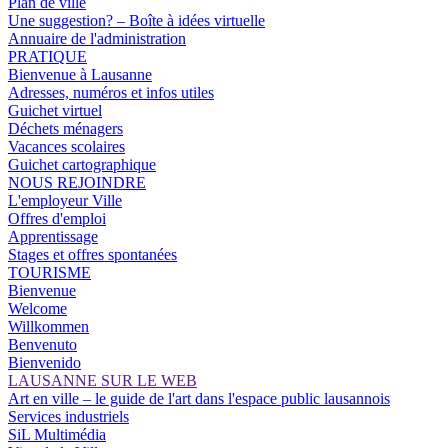
Plan de ville
Une suggestion? – Boîte à idées virtuelle
Annuaire de l'administration
PRATIQUE
Bienvenue à Lausanne
Adresses, numéros et infos utiles
Guichet virtuel
Déchets ménagers
Vacances scolaires
Guichet cartographique
NOUS REJOINDRE
L'employeur Ville
Offres d'emploi
Apprentissage
Stages et offres spontanées
TOURISME
Bienvenue
Welcome
Willkommen
Benvenuto
Bienvenido
LAUSANNE SUR LE WEB
Art en ville – le guide de l'art dans l'espace public lausannois
Services industriels
SiL Multimédia