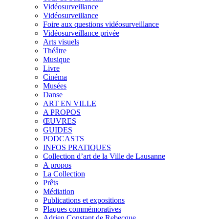
Vidéosurveillance
Vidéosurveillance
Foire aux questions vidéosurveillance
Vidéosurveillance privée
Arts visuels
Théâtre
Musique
Livre
Cinéma
Musées
Danse
ART EN VILLE
A PROPOS
ŒUVRES
GUIDES
PODCASTS
INFOS PRATIQUES
Collection d’art de la Ville de Lausanne
A propos
La Collection
Prêts
Médiation
Publications et expositions
Plaques commémoratives
Adrien Constant de Rebecque