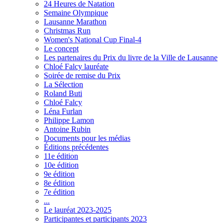
24 Heures de Natation
Semaine Olympique
Lausanne Marathon
Christmas Run
Women's National Cup Final-4
Le concept
Les partenaires du Prix du livre de la Ville de Lausanne
Chloé Falcy lauréate
Soirée de remise du Prix
La Sélection
Roland Buti
Chloé Falcy
Léna Furlan
Philippe Lamon
Antoine Rubin
Documents pour les médias
Éditions précédentes
11e édition
10e édition
9e édition
8e édition
7e édition
...
Le lauréat 2023-2025
Participantes et participants 2023