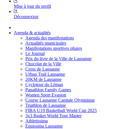
Mise à jour du profil
Déconnexion
Agenda & actualités
Agenda des manifestations
Actualités municipales
Manifestations sportives phares
Le Journal
Prix du livre de la Ville de Lausanne
Chocolat de la Ville
Cross de Lausanne
Urban Trail Lausanne
20KM de Lausanne
Cyclotour du Léman
Panathlon Family Games
Women Sport Evasion
Course Lausanne Capitale Olympique
Triathlon de Lausanne
FIBA U19 Basketball World Cup 2025
3x3 Basket World Tour Master
Athletissima
Equissima Lausanne