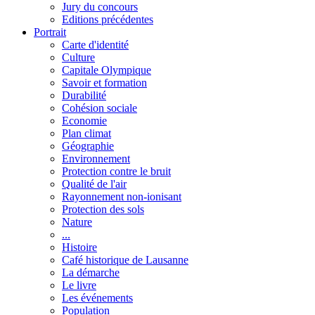
Jury du concours
Editions précédentes
Portrait
Carte d'identité
Culture
Capitale Olympique
Savoir et formation
Durabilité
Cohésion sociale
Economie
Plan climat
Géographie
Environnement
Protection contre le bruit
Qualité de l'air
Rayonnement non-ionisant
Protection des sols
Nature
...
Histoire
Café historique de Lausanne
La démarche
Le livre
Les événements
Population