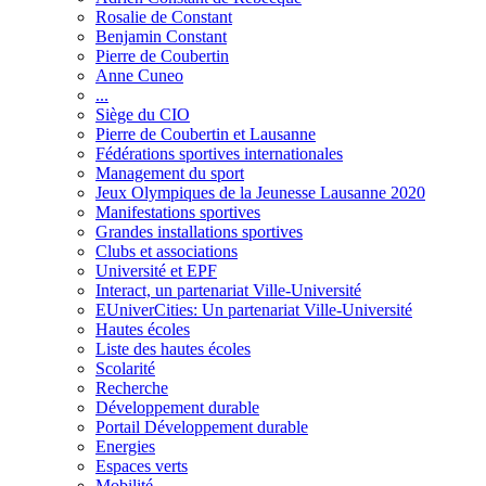
Rosalie de Constant
Benjamin Constant
Pierre de Coubertin
Anne Cuneo
...
Siège du CIO
Pierre de Coubertin et Lausanne
Fédérations sportives internationales
Management du sport
Jeux Olympiques de la Jeunesse Lausanne 2020
Manifestations sportives
Grandes installations sportives
Clubs et associations
Université et EPF
Interact, un partenariat Ville-Université
EUniverCities: Un partenariat Ville-Université
Hautes écoles
Liste des hautes écoles
Scolarité
Recherche
Développement durable
Portail Développement durable
Energies
Espaces verts
Mobilité