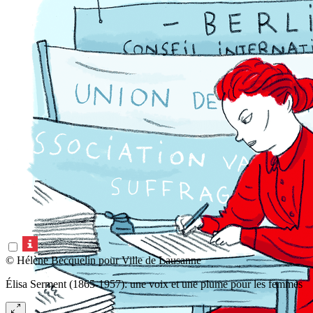
© Hélène Becquelin pour Ville de Lausanne
Élisa Serment (1865-1957): une voix et une plume pour les femmes