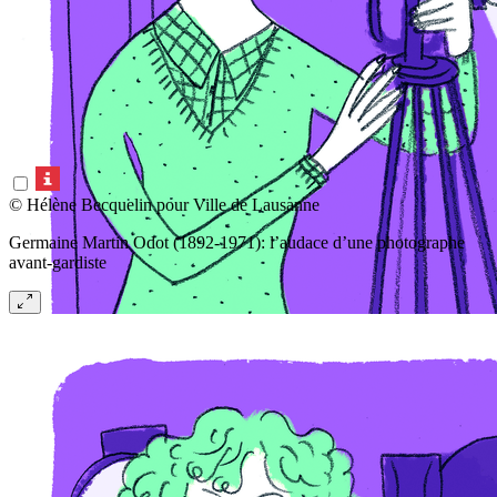
© Hélène Becquelin pour Ville de Lausanne
Germaine Martin Odot (1892-1971): l’audace d’une photographe
avant-gardiste