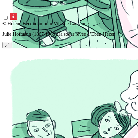
© Hélène Becquelin pour Ville de Lausanne
Julie Hofmann (1867-1960): la soeur rêvée d’Eben-Hézer