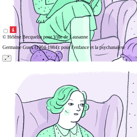
© Hélène Becquelin pour Ville de Lausanne
Germaine Guex (1904-1984): pour l’enfance et la psychanalyse