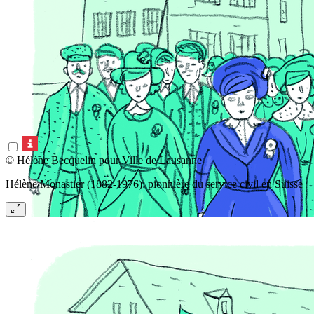
© Hélène Becquelin pour Ville de Lausanne
Hélène Monastier (1882-1976): pionnière du service civil en Suisse