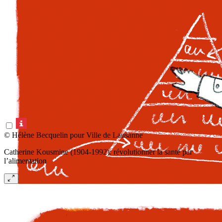
© Hélène Becquelin pour Ville de Lausanne
Catherine Kousmine (1904-1992): révolutionner la santé par
l’alimentation