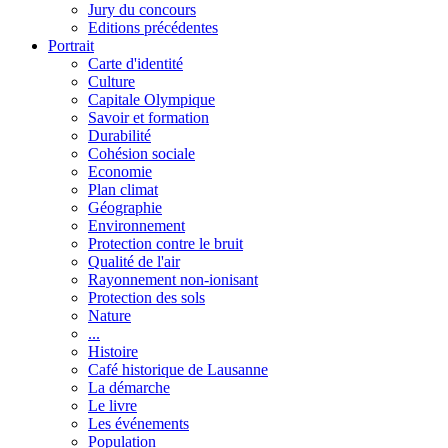
Jury du concours
Editions précédentes
Portrait
Carte d'identité
Culture
Capitale Olympique
Savoir et formation
Durabilité
Cohésion sociale
Economie
Plan climat
Géographie
Environnement
Protection contre le bruit
Qualité de l'air
Rayonnement non-ionisant
Protection des sols
Nature
...
Histoire
Café historique de Lausanne
La démarche
Le livre
Les événements
Population