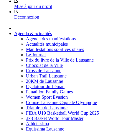
Mise à jour du profil
Déconnexion
Agenda & actualités
Agenda des manifestations
Actualités municipales
Manifestations sportives phares
Le Journal
Prix du livre de la Ville de Lausanne
Chocolat de la Ville
Cross de Lausanne
Urban Trail Lausanne
20KM de Lausanne
Cyclotour du Léman
Panathlon Family Games
Women Sport Evasion
Course Lausanne Capitale Olympique
Triathlon de Lausanne
FIBA U19 Basketball World Cup 2025
3x3 Basket World Tour Master
Athletissima
Equissima Lausanne