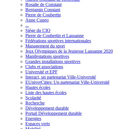
Rosalie de Constant
Benjamin Constant
Pierre de Coubertin
Anne Cuneo
...
Siège du CIO
Pierre de Coubertin et Lausanne
Fédérations sportives internationales
Management du sport
Jeux Olympiques de la Jeunesse Lausanne 2020
Manifestations sportives
Grandes installations sportives
Clubs et associations
Université et EPF
Interact, un partenariat Ville-Université
EUniverCities: Un partenariat Ville-Université
Hautes écoles
Liste des hautes écoles
Scolarité
Recherche
Développement durable
Portail Développement durable
Energies
Espaces verts
Mobilité