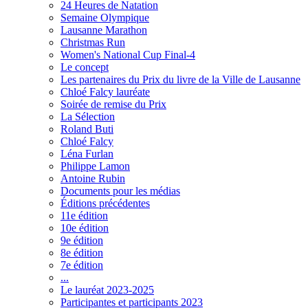
24 Heures de Natation
Semaine Olympique
Lausanne Marathon
Christmas Run
Women's National Cup Final-4
Le concept
Les partenaires du Prix du livre de la Ville de Lausanne
Chloé Falcy lauréate
Soirée de remise du Prix
La Sélection
Roland Buti
Chloé Falcy
Léna Furlan
Philippe Lamon
Antoine Rubin
Documents pour les médias
Éditions précédentes
11e édition
10e édition
9e édition
8e édition
7e édition
...
Le lauréat 2023-2025
Participantes et participants 2023