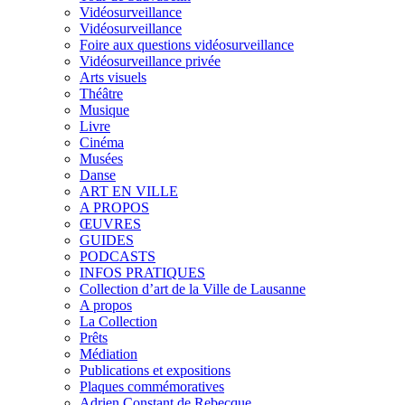
Vidéosurveillance
Vidéosurveillance
Foire aux questions vidéosurveillance
Vidéosurveillance privée
Arts visuels
Théâtre
Musique
Livre
Cinéma
Musées
Danse
ART EN VILLE
A PROPOS
ŒUVRES
GUIDES
PODCASTS
INFOS PRATIQUES
Collection d’art de la Ville de Lausanne
A propos
La Collection
Prêts
Médiation
Publications et expositions
Plaques commémoratives
Adrien Constant de Rebecque