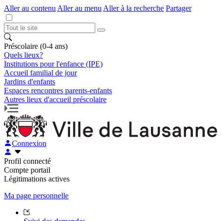
Aller au contenu
Aller au menu
Aller à la recherche
Partager
Préscolaire (0-4 ans)
Quels lieux?
Institutions pour l'enfance (IPE)
Accueil familial de jour
Jardins d'enfants
Espaces rencontres parents-enfants
Autres lieux d'accueil préscolaire
Connexion
Profil connecté
Compte portail
Légitimations actives
Ma page personnelle