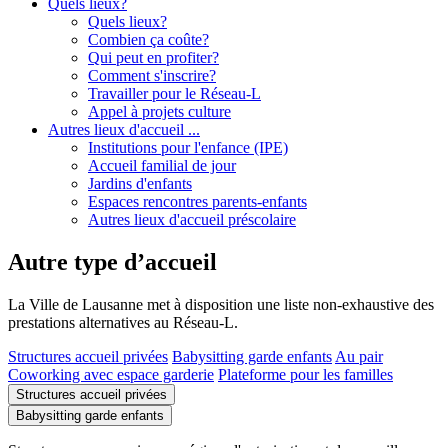
Quels lieux?
Quels lieux?
Combien ça coûte?
Qui peut en profiter?
Comment s'inscrire?
Travailler pour le Réseau-L
Appel à projets culture
Autres lieux d'accueil ...
Institutions pour l'enfance (IPE)
Accueil familial de jour
Jardins d'enfants
Espaces rencontres parents-enfants
Autres lieux d'accueil préscolaire
Autre type d’accueil
La Ville de Lausanne met à disposition une liste non-exhaustive des
prestations alternatives au Réseau-L.
Structures accueil privées
Babysitting garde enfants
Au pair
Coworking avec espace garderie
Plateforme pour les familles
Structures accueil privées
Babysitting garde enfants