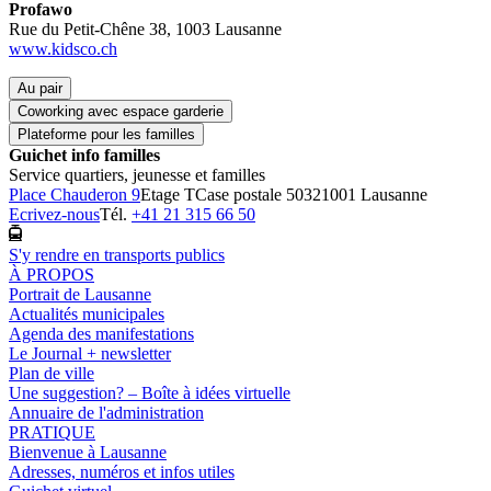
Profawo
Rue du Petit-Chêne 38, 1003 Lausanne
www.kidsco.ch
Au pair
Coworking avec espace garderie
Plateforme pour les familles
Guichet info familles
Service quartiers, jeunesse et familles
Place Chauderon 9
Etage T
Case postale 5032
1001 Lausanne
Ecrivez-nous
Tél.
+41 21 315 66 50
S'y rendre en transports publics
À PROPOS
Portrait de Lausanne
Actualités municipales
Agenda des manifestations
Le Journal + newsletter
Plan de ville
Une suggestion? – Boîte à idées virtuelle
Annuaire de l'administration
PRATIQUE
Bienvenue à Lausanne
Adresses, numéros et infos utiles