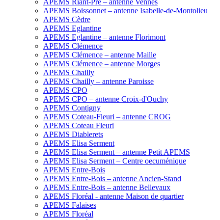
APEMS Riant-Pré – antenne Vennes
APEMS Boissonnet – antenne Isabelle-de-Montolieu
APEMS Cèdre
APEMS Eglantine
APEMS Eglantine – antenne Florimont
APEMS Clémence
APEMS Clémence – antenne Maille
APEMS Clémence – antenne Morges
APEMS Chailly
APEMS Chailly – antenne Paroisse
APEMS CPO
APEMS CPO – antenne Croix-d'Ouchy
APEMS Contigny
APEMS Coteau-Fleuri – antenne CROG
APEMS Coteau Fleuri
APEMS Diablerets
APEMS Elisa Serment
APEMS Elisa Serment – antenne Petit APEMS
APEMS Elisa Serment – Centre oecuménique
APEMS Entre-Bois
APEMS Entre-Bois – antenne Ancien-Stand
APEMS Entre-Bois – antenne Bellevaux
APEMS Floréal - antenne Maison de quartier
APEMS Falaises
APEMS Floréal