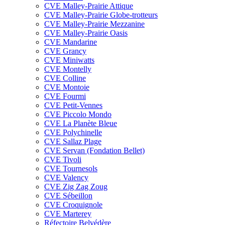
CVE Malley-Prairie Attique
CVE Malley-Prairie Globe-trotteurs
CVE Malley-Prairie Mezzanine
CVE Malley-Prairie Oasis
CVE Mandarine
CVE Grancy
CVE Miniwatts
CVE Montelly
CVE Colline
CVE Montoie
CVE Fourmi
CVE Petit-Vennes
CVE Piccolo Mondo
CVE La Planète Bleue
CVE Polychinelle
CVE Sallaz Plage
CVE Servan (Fondation Bellet)
CVE Tivoli
CVE Tournesols
CVE Valency
CVE Zig Zag Zoug
CVE Sébeillon
CVE Croquignole
CVE Marterey
Réfectoire Belvédère