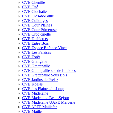
CVE Chenille
CVE Cité
CVE Clochatte
CVE Clos-de-Bulle
CVE Collonges
CVE Cour Plaines
CVE Cour Primerose
CVE Croq'cinelle
CVE Diablerets
CVE Entre-Bois
CVE Espace Enfance Vinet
CVE Les Falaises
CVE Forêt
CVE Grangette
CVE Grattapaille
CVE Grattapaille site de Lucioles
CVE Grattapaille Sous Bois
CVE Jardins de Prélaz
CVE Koalas
CVE des Plaines-du-Loup
CVE Madeleine
CVE Madeleine Beau-Séjour
CVE Madeleine UAPE Mercerie
CVE APEF Maillefer
CVE Maille