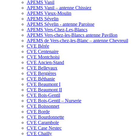
APEMS Vanil
APEMS Vanil – antenne Chissiez
APEMS Vieux-Moulin
APEMS Sévelin
APEMS Sévelin - antenne Paroisse
APEMS Vers-Chez-Les-Blancs
APEMS Vers-chez-les-Blancs antenne Pavillon
APEMS de Vers-chez-les-Blanc – antenne Chevreuil
CVE Bérée
CVE Centenaire
CVE Montchoisi
CVE Ancien-Stand
CVE Bellevaux
CVE Bergières
CVE Béthanie
CVE Beaumont I
CVE Beaumont II
CVE Bois-Gentil
CVE Bois-Gentil – Nurserie
CVE Boissonnet
CVE Borde
CVE Bourdonnette
CVE Carambole
CVE Case Nestec
CVE Chailly