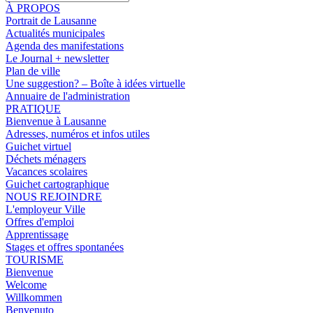
À PROPOS
Portrait de Lausanne
Actualités municipales
Agenda des manifestations
Le Journal + newsletter
Plan de ville
Une suggestion? – Boîte à idées virtuelle
Annuaire de l'administration
PRATIQUE
Bienvenue à Lausanne
Adresses, numéros et infos utiles
Guichet virtuel
Déchets ménagers
Vacances scolaires
Guichet cartographique
NOUS REJOINDRE
L'employeur Ville
Offres d'emploi
Apprentissage
Stages et offres spontanées
TOURISME
Bienvenue
Welcome
Willkommen
Benvenuto