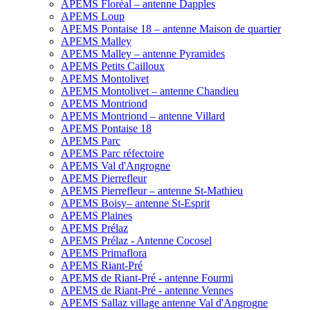
APEMS Floréal – antenne Dapples
APEMS Loup
APEMS Pontaise 18 – antenne Maison de quartier
APEMS Malley
APEMS Malley – antenne Pyramides
APEMS Petits Cailloux
APEMS Montolivet
APEMS Montolivet – antenne Chandieu
APEMS Montriond
APEMS Montriond – antenne Villard
APEMS Pontaise 18
APEMS Parc
APEMS Parc réfectoire
APEMS Val d'Angrogne
APEMS Pierrefleur
APEMS Pierrefleur – antenne St-Mathieu
APEMS Boisy– antenne St-Esprit
APEMS Plaines
APEMS Prélaz
APEMS Prélaz - Antenne Cocosel
APEMS Primaflora
APEMS Riant-Pré
APEMS de Riant-Pré - antenne Fourmi
APEMS de Riant-Pré - antenne Vennes
APEMS Sallaz village antenne Val d'Angrogne