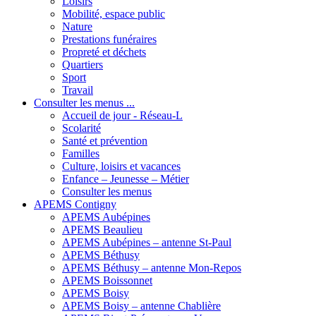
Loisirs
Mobilité, espace public
Nature
Prestations funéraires
Propreté et déchets
Quartiers
Sport
Travail
Consulter les menus ...
Accueil de jour - Réseau-L
Scolarité
Santé et prévention
Familles
Culture, loisirs et vacances
Enfance – Jeunesse – Métier
Consulter les menus
APEMS Contigny
APEMS Aubépines
APEMS Beaulieu
APEMS Aubépines – antenne St-Paul
APEMS Béthusy
APEMS Béthusy – antenne Mon-Repos
APEMS Boissonnet
APEMS Boisy
APEMS Boisy – antenne Chablière