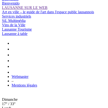
Bienvenido
LAUSANNE SUR LE WEB
Art en ville – le guide de l'art dans l'espace public lausannois
Services industriels
SiL Multimédia
Vins de la Ville
Lausanne Tourisme
Lausanne à table
Webmaster
–
Mentions légales
Dimanche
17° / 33°