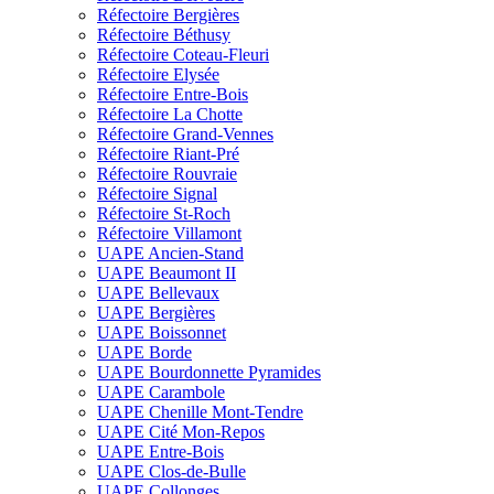
Réfectoire Bergières
Réfectoire Béthusy
Réfectoire Coteau-Fleuri
Réfectoire Elysée
Réfectoire Entre-Bois
Réfectoire La Chotte
Réfectoire Grand-Vennes
Réfectoire Riant-Pré
Réfectoire Rouvraie
Réfectoire Signal
Réfectoire St-Roch
Réfectoire Villamont
UAPE Ancien-Stand
UAPE Beaumont II
UAPE Bellevaux
UAPE Bergières
UAPE Boissonnet
UAPE Borde
UAPE Bourdonnette Pyramides
UAPE Carambole
UAPE Chenille Mont-Tendre
UAPE Cité Mon-Repos
UAPE Entre-Bois
UAPE Clos-de-Bulle
UAPE Collonges