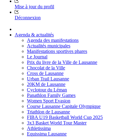
Mise à jour du profil
Déconnexion
Agenda & actualités
Agenda des manifestations
Actualités municipales
Manifestations sportives phares
Le Journal
Prix du livre de la Ville de Lausanne
Chocolat de la Ville
Cross de Lausanne
Urban Trail Lausanne
20KM de Lausanne
Cyclotour du Léman
Panathlon Family Games
Women Sport Evasion
Course Lausanne Capitale Olympique
Triathlon de Lausanne
FIBA U19 Basketball World Cup 2025
3x3 Basket World Tour Master
Athletissima
Equissima Lausanne