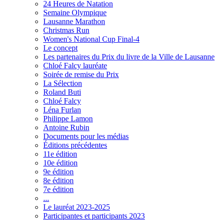
24 Heures de Natation
Semaine Olympique
Lausanne Marathon
Christmas Run
Women's National Cup Final-4
Le concept
Les partenaires du Prix du livre de la Ville de Lausanne
Chloé Falcy lauréate
Soirée de remise du Prix
La Sélection
Roland Buti
Chloé Falcy
Léna Furlan
Philippe Lamon
Antoine Rubin
Documents pour les médias
Éditions précédentes
11e édition
10e édition
9e édition
8e édition
7e édition
...
Le lauréat 2023-2025
Participantes et participants 2023