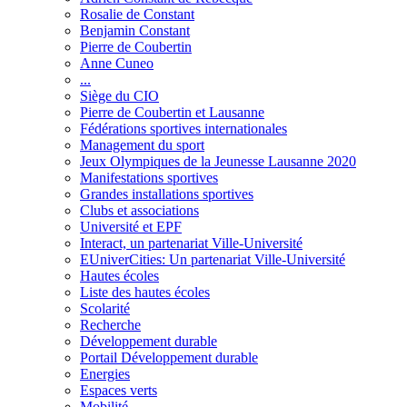
Rosalie de Constant
Benjamin Constant
Pierre de Coubertin
Anne Cuneo
...
Siège du CIO
Pierre de Coubertin et Lausanne
Fédérations sportives internationales
Management du sport
Jeux Olympiques de la Jeunesse Lausanne 2020
Manifestations sportives
Grandes installations sportives
Clubs et associations
Université et EPF
Interact, un partenariat Ville-Université
EUniverCities: Un partenariat Ville-Université
Hautes écoles
Liste des hautes écoles
Scolarité
Recherche
Développement durable
Portail Développement durable
Energies
Espaces verts
Mobilité