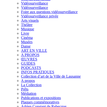
Vidéosurveillance
Vidéosurveillance
Foire aux questions vidéosurveillance
Vidéosurveillance privée
Arts visuels
Théâtre
Musique
Livre
Cinéma
Musées
Danse
ART EN VILLE
A PROPOS
ŒUVRES
GUIDES
PODCASTS
INFOS PRATIQUES
Collection d’art de la Ville de Lausanne
A propos
La Collection
Prêts
Médiation
Publications et expositions
Plaques commémoratives
Adrien Constant de Rebecque