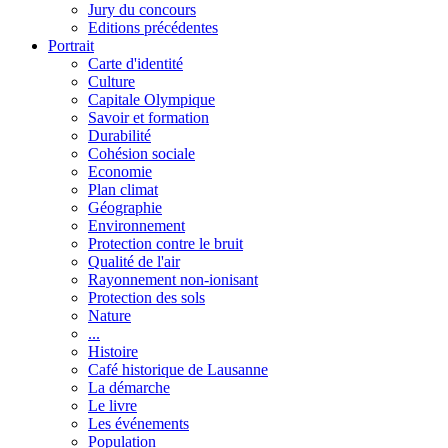
Jury du concours
Editions précédentes
Portrait
Carte d'identité
Culture
Capitale Olympique
Savoir et formation
Durabilité
Cohésion sociale
Economie
Plan climat
Géographie
Environnement
Protection contre le bruit
Qualité de l'air
Rayonnement non-ionisant
Protection des sols
Nature
...
Histoire
Café historique de Lausanne
La démarche
Le livre
Les événements
Population