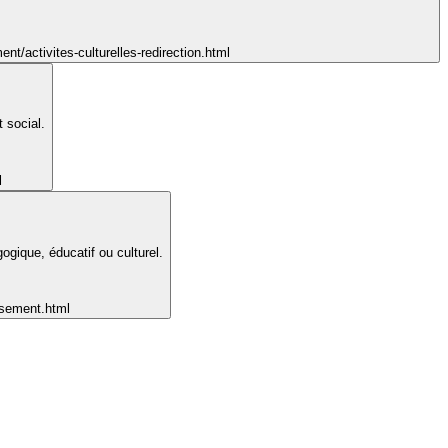
nt/activites-culturelles-redirection.html
 social.
l
ogique, éducatif ou culturel.
issement.html