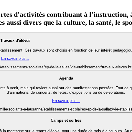
tes d'activités contribuant à l’instruction,
s aussi divers que la culture, la santé, le s
Travaux d'élèves
ablissement. Ces travaux sont choisis en fonction de leur intérêt pédagogique
En savoir plus...
e/etablissements-scolaires/ep-de-la-sallaz/vie-etablissement/travaux-eleves.h
Agenda
à venir, mais qui revient aussi sur des manifestations passées. Tout ce qui e
d’animations, de concerts, de fêtes, d’expositions ou de célébrations.
En savoir plus...
mille/scolarite-a-lausanne/etablissements-scolaires/ep-de-la-sallaz/vie-eta
Camps et sorties
p à la montagne sur le temps d’école, pour une durée de trois à cinq jours. 