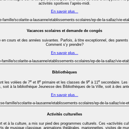
activités sportives l’après-midi.
En savoir plus...
e-famille/scolarite-a-lausanne/etablissements-scolaires/ep-de-la-sallaz/vie-et
Vacances scolaires et demande de congés
ée en cours et des années suivantes. Parfois, à titre exceptionnel, des pare
Comment s’y prendre?
En savoir plus...
e-famille/scolarite-a-lausanne/etablissements-scolaires/ep-de-la-sallaz/vie-e
Bibliothèques
e
e
e
e
nt les volées de 7
et 8
primaire et les classes de 9
à 11
secondaire. Les 
, soit à la bibliothèque Jeunesse des Bibliothèques de la Ville, soit à des an
En savoir plus...
se-famille/scolarite-a-lausanne/etablissements-scolaires/ep-de-la-sallaz/vie-
Activités culturelles
’art et à la culture, a mis sur pied des programmes culturels. Ces «activités c
ts de musique classique, animations théâtrales, marionnettes, visites de 