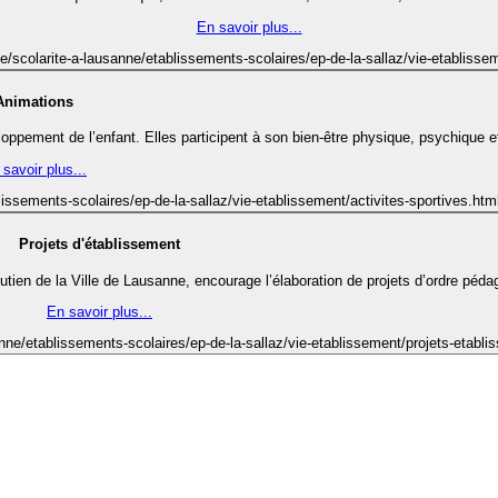
En savoir plus...
e/scolarite-a-lausanne/etablissements-scolaires/ep-de-la-sallaz/vie-etablisseme
Animations
oppement de l’enfant. Elles participent à son bien-être physique, psychique et
savoir plus...
lissements-scolaires/ep-de-la-sallaz/vie-etablissement/activites-sportives.htm
Projets d'établissement
utien de la Ville de Lausanne, encourage l’élaboration de projets d’ordre pédag
En savoir plus...
anne/etablissements-scolaires/ep-de-la-sallaz/vie-etablissement/projets-etabl