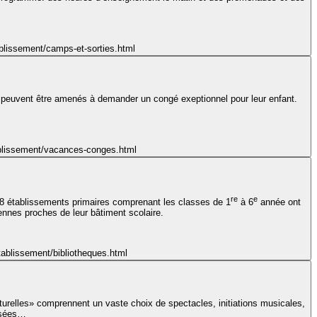
ablissement/camps-et-sorties.html
nts peuvent être amenés à demander un congé exeptionnel pour leur enfant.
tablissement/vacances-conges.html
re
e
8 établissements primaires comprenant les classes de 1
à 6
année ont
tennes proches de leur bâtiment scolaire.
etablissement/bibliotheques.html
ulturelles» comprennent un vaste choix de spectacles, initiations musicales,
musées…