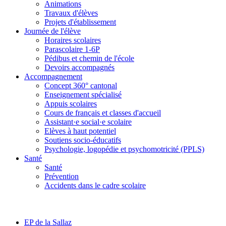
Animations
Travaux d'élèves
Projets d'établissement
Journée de l'élève
Horaires scolaires
Parascolaire 1-6P
Pédibus et chemin de l'école
Devoirs accompagnés
Accompagnement
Concept 360° cantonal
Enseignement spécialisé
Appuis scolaires
Cours de français et classes d'accueil
Assistant·e social·e scolaire
Elèves à haut potentiel
Soutiens socio-éducatifs
Psychologie, logopédie et psychomotricité (PPLS)
Santé
Santé
Prévention
Accidents dans le cadre scolaire
EP de la Sallaz