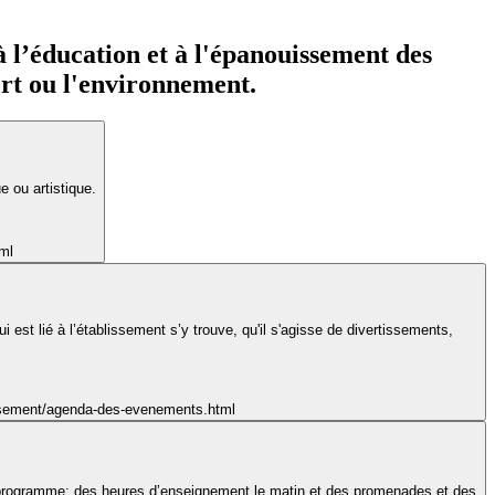
 à l’éducation et à l'épanouissement des
port ou l'environnement.
 ou artistique.
tml
st lié à l’établissement s’y trouve, qu'il s'agisse de divertissements,
blissement/agenda-des-evenements.html
Au programme: des heures d’enseignement le matin et des promenades et des