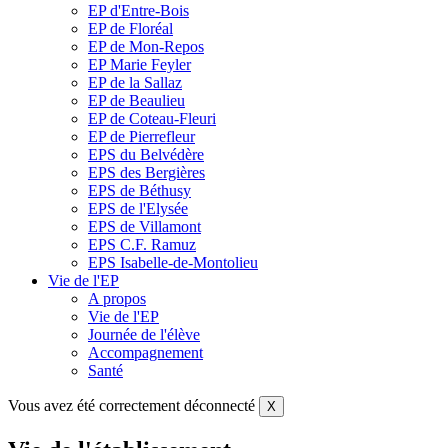
EP d'Entre-Bois
EP de Floréal
EP de Mon-Repos
EP Marie Feyler
EP de la Sallaz
EP de Beaulieu
EP de Coteau-Fleuri
EP de Pierrefleur
EPS du Belvédère
EPS des Bergières
EPS de Béthusy
EPS de l'Elysée
EPS de Villamont
EPS C.F. Ramuz
EPS Isabelle-de-Montolieu
Vie de l'EP
A propos
Vie de l'EP
Journée de l'élève
Accompagnement
Santé
Vous avez été correctement déconnecté
X