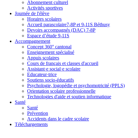
Abonnement culturel
Activités sportives
Journée de l'élève
Horaires scolaires
Accueil parascolaire7-8P et 9-11S Béthusy
Devoirs accompagnés (DAC) 7-8P
Espace d’étude 9-11S
Accompagnement
Concept 360° cantonal
Enseignement spécialisé
Appuis scolaires
Cours de français et classes d'accueil
Assistant·e social·e scolaire
Educateur·trice
Soutiens socio-éducatifs
Psychologie, logopédie et psychomotricité (PPLS)
Orientation scolaire professionnelle
Technologies d'aide et soutien informatique
Santé
Santé
Prévention
Accidents dans le cadre scolaire
Téléchargements