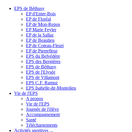
EPS de Béthusy
EP d'Entre-Bois
EP de Floréal
EP de Mon-Repos
EP Marie Feyler
EP de la Sallaz
EP de Beaulieu
EP de Coteau-Fleuri
EP de Pierrefleur
EPS du Belvédère
EPS des Bergières
EPS de Béthusy
EPS de l'Elysée
EPS de Villamont
EPS C.F. Ramuz
EPS Isabelle-de-Montolieu
Vie de l'EPS
A propos
Vie de l'EPS
Journée de l'élève
Accompagnement
Santé
Téléchargements
Activités sportives ...