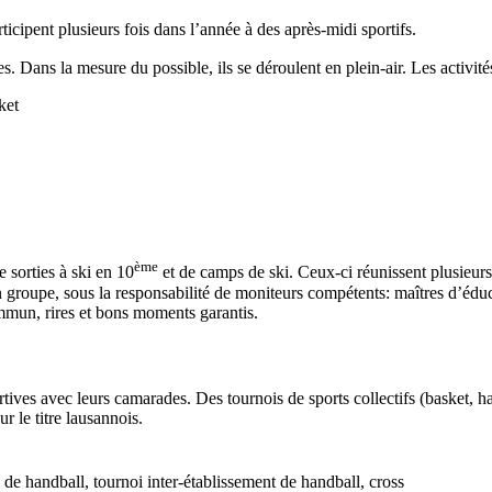
ticipent plusieurs fois dans l’année à des après-midi sportifs.
Dans la mesure du possible, ils se déroulent en plein-air. Les activités
ket
ème
e sorties à ski en 10
et de camps de ski. Ceux-ci réunissent plusieurs
 en groupe, sous la responsabilité de moniteurs compétents: maîtres d’é
commun, rires et bons moments garantis.
tives avec leurs camarades. Des tournois de sports collectifs (basket, hand
r le titre lausannois.
es de handball, tournoi inter-établissement de handball, cross