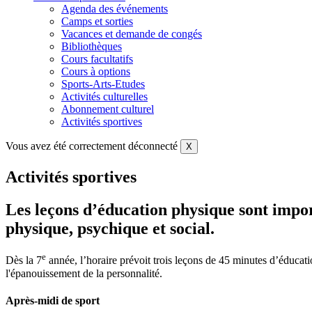
Agenda des événements
Camps et sorties
Vacances et demande de congés
Bibliothèques
Cours facultatifs
Cours à options
Sports-Arts-Etudes
Activités culturelles
Abonnement culturel
Activités sportives
Vous avez été correctement déconnecté
X
Activités sportives
Les leçons d’éducation physique sont import
physique, psychique et social.
e
Dès la 7
année, l’horaire prévoit trois leçons de 45 minutes d’éducat
l'épanouissement de la personnalité.
Après-midi de sport