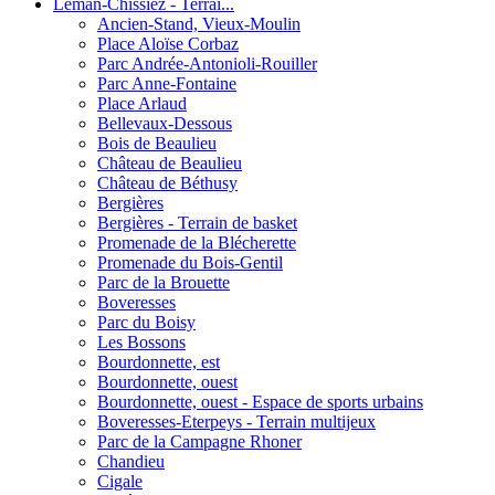
Léman-Chissiez - Terrai...
Ancien-Stand, Vieux-Moulin
Place Aloïse Corbaz
Parc Andrée-Antonioli-Rouiller
Parc Anne-Fontaine
Place Arlaud
Bellevaux-Dessous
Bois de Beaulieu
Château de Beaulieu
Château de Béthusy
Bergières
Bergières - Terrain de basket
Promenade de la Blécherette
Promenade du Bois-Gentil
Parc de la Brouette
Boveresses
Parc du Boisy
Les Bossons
Bourdonnette, est
Bourdonnette, ouest
Bourdonnette, ouest - Espace de sports urbains
Boveresses-Eterpeys - Terrain multijeux
Parc de la Campagne Rhoner
Chandieu
Cigale