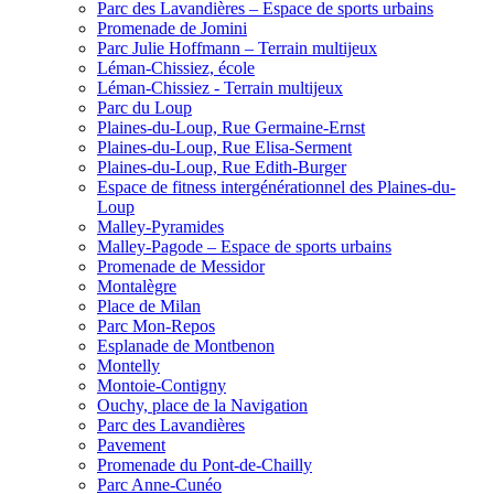
Parc des Lavandières – Espace de sports urbains
Promenade de Jomini
Parc Julie Hoffmann – Terrain multijeux
Léman-Chissiez, école
Léman-Chissiez - Terrain multijeux
Parc du Loup
Plaines-du-Loup, Rue Germaine-Ernst
Plaines-du-Loup, Rue Elisa-Serment
Plaines-du-Loup, Rue Edith-Burger
Espace de fitness intergénérationnel des Plaines-du-
Loup
Malley-Pyramides
Malley-Pagode – Espace de sports urbains
Promenade de Messidor
Montalègre
Place de Milan
Parc Mon-Repos
Esplanade de Montbenon
Montelly
Montoie-Contigny
Ouchy, place de la Navigation
Parc des Lavandières
Pavement
Promenade du Pont-de-Chailly
Parc Anne-Cunéo