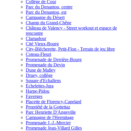
Collège de Cour
Parc du Denantou, centre
Parc du Denantou, est
Campagne du Désert
Champ du Grand-Chêne
Château de Valency - Street workout et espace de
rencontre
Clamadour
Cité Vieux-Bourg
City-Blécherette, Petit-Flon - Terrain de jeu libre
Coteau-Fleuri
Promenade de Derrière-Bourg
Promenade du Devin
Dune de Malley
Druey, collège
Square d'Echallens
Echelettes-Jura
Harpe-Pidou
Faverges
Placette de Florency-Capelard
Propriété de la Gottettaz
Parc Henriette D'Angeville
Campagne de l'Hermitage
Promenade J.-J.-Mercier
Promenade Jean-Villard Gilles