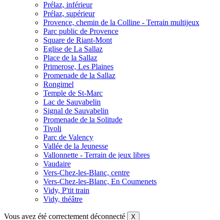
Prélaz, inférieur
Prélaz, supérieur
Provence, chemin de la Colline - Terrain multijeux
Parc public de Provence
Square de Riant-Mont
Eglise de La Sallaz
Place de la Sallaz
Primerose, Les Plaines
Promenade de la Sallaz
Rongimel
Temple de St-Marc
Lac de Sauvabelin
Signal de Sauvabelin
Promenade de la Solitude
Tivoli
Parc de Valency
Vallée de la Jeunesse
Vallonnette - Terrain de jeux libres
Vaudaire
Vers-Chez-les-Blanc, centre
Vers-Chez-les-Blanc, En Coumenets
Vidy, P'tit train
Vidy, théâtre
Vous avez été correctement déconnecté
X