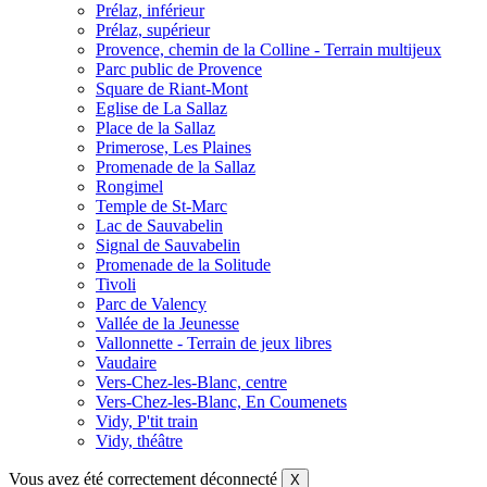
Prélaz, inférieur
Prélaz, supérieur
Provence, chemin de la Colline - Terrain multijeux
Parc public de Provence
Square de Riant-Mont
Eglise de La Sallaz
Place de la Sallaz
Primerose, Les Plaines
Promenade de la Sallaz
Rongimel
Temple de St-Marc
Lac de Sauvabelin
Signal de Sauvabelin
Promenade de la Solitude
Tivoli
Parc de Valency
Vallée de la Jeunesse
Vallonnette - Terrain de jeux libres
Vaudaire
Vers-Chez-les-Blanc, centre
Vers-Chez-les-Blanc, En Coumenets
Vidy, P'tit train
Vidy, théâtre
Vous avez été correctement déconnecté
X