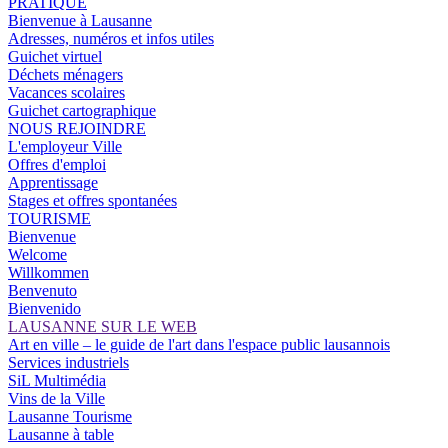
PRATIQUE
Bienvenue à Lausanne
Adresses, numéros et infos utiles
Guichet virtuel
Déchets ménagers
Vacances scolaires
Guichet cartographique
NOUS REJOINDRE
L'employeur Ville
Offres d'emploi
Apprentissage
Stages et offres spontanées
TOURISME
Bienvenue
Welcome
Willkommen
Benvenuto
Bienvenido
LAUSANNE SUR LE WEB
Art en ville – le guide de l'art dans l'espace public lausannois
Services industriels
SiL Multimédia
Vins de la Ville
Lausanne Tourisme
Lausanne à table