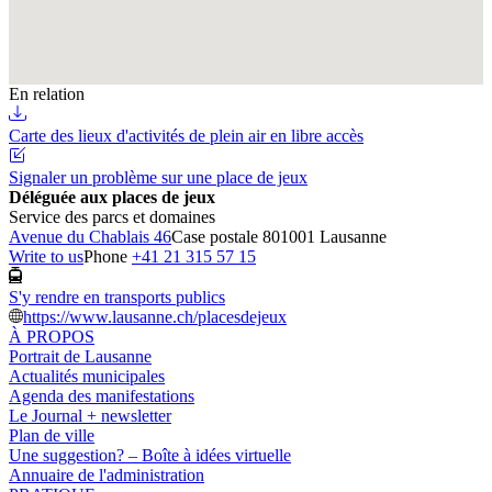
En relation
Carte des lieux d'activités de plein air en libre accès
Signaler un problème sur une place de jeux
Déléguée aux places de jeux
Service des parcs et domaines
Avenue du Chablais 46
Case postale 80
1001 Lausanne
Write to us
Phone
+41 21 315 57 15
S'y rendre en transports publics
https://www.lausanne.ch/placesdejeux
À PROPOS
Portrait de Lausanne
Actualités municipales
Agenda des manifestations
Le Journal + newsletter
Plan de ville
Une suggestion? – Boîte à idées virtuelle
Annuaire de l'administration