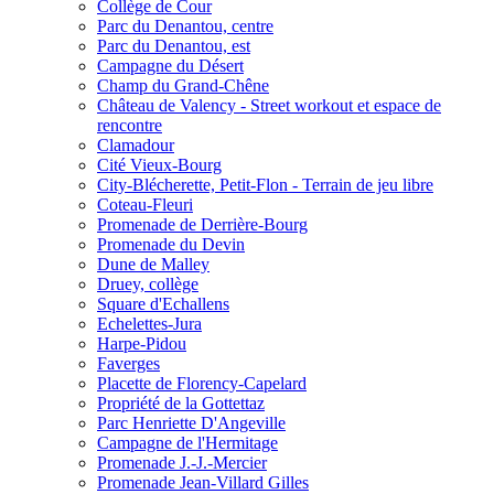
Collège de Cour
Parc du Denantou, centre
Parc du Denantou, est
Campagne du Désert
Champ du Grand-Chêne
Château de Valency - Street workout et espace de
rencontre
Clamadour
Cité Vieux-Bourg
City-Blécherette, Petit-Flon - Terrain de jeu libre
Coteau-Fleuri
Promenade de Derrière-Bourg
Promenade du Devin
Dune de Malley
Druey, collège
Square d'Echallens
Echelettes-Jura
Harpe-Pidou
Faverges
Placette de Florency-Capelard
Propriété de la Gottettaz
Parc Henriette D'Angeville
Campagne de l'Hermitage
Promenade J.-J.-Mercier
Promenade Jean-Villard Gilles