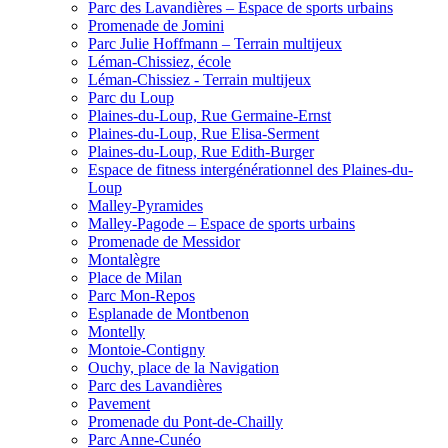
Parc des Lavandières – Espace de sports urbains
Promenade de Jomini
Parc Julie Hoffmann – Terrain multijeux
Léman-Chissiez, école
Léman-Chissiez - Terrain multijeux
Parc du Loup
Plaines-du-Loup, Rue Germaine-Ernst
Plaines-du-Loup, Rue Elisa-Serment
Plaines-du-Loup, Rue Edith-Burger
Espace de fitness intergénérationnel des Plaines-du-
Loup
Malley-Pyramides
Malley-Pagode – Espace de sports urbains
Promenade de Messidor
Montalègre
Place de Milan
Parc Mon-Repos
Esplanade de Montbenon
Montelly
Montoie-Contigny
Ouchy, place de la Navigation
Parc des Lavandières
Pavement
Promenade du Pont-de-Chailly
Parc Anne-Cunéo