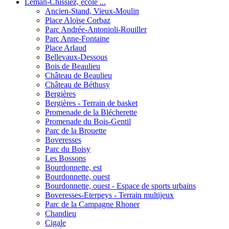
Léman-Chissiez, école ...
Ancien-Stand, Vieux-Moulin
Place Aloïse Corbaz
Parc Andrée-Antonioli-Rouiller
Parc Anne-Fontaine
Place Arlaud
Bellevaux-Dessous
Bois de Beaulieu
Château de Beaulieu
Château de Béthusy
Bergières
Bergières - Terrain de basket
Promenade de la Blécherette
Promenade du Bois-Gentil
Parc de la Brouette
Boveresses
Parc du Boisy
Les Bossons
Bourdonnette, est
Bourdonnette, ouest
Bourdonnette, ouest - Espace de sports urbains
Boveresses-Eterpeys - Terrain multijeux
Parc de la Campagne Rhoner
Chandieu
Cigale