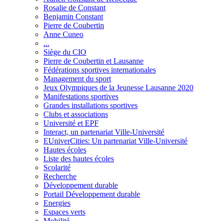
Rosalie de Constant
Benjamin Constant
Pierre de Coubertin
Anne Cuneo
...
Siège du CIO
Pierre de Coubertin et Lausanne
Fédérations sportives internationales
Management du sport
Jeux Olympiques de la Jeunesse Lausanne 2020
Manifestations sportives
Grandes installations sportives
Clubs et associations
Université et EPF
Interact, un partenariat Ville-Université
EUniverCities: Un partenariat Ville-Université
Hautes écoles
Liste des hautes écoles
Scolarité
Recherche
Développement durable
Portail Développement durable
Energies
Espaces verts
Mobilité