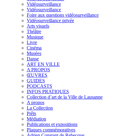
Vidéosurveillance
Vidéosurveillance
Foire aux questions vidéosurveillance
Vidéosurveillance privée
Arts visuels
Théâtre
Musique
Livre
Cinéma
Musées
Danse
ART EN VILLE
A PROPOS
ŒUVRES
GUIDES
PODCASTS
INFOS PRATIQUES
Collection d’art de la Ville de Lausanne
A propos
La Collection
Prêts
Médiation
Publications et expositions
Plaques commémoratives
Adrien Constant de Rebecque