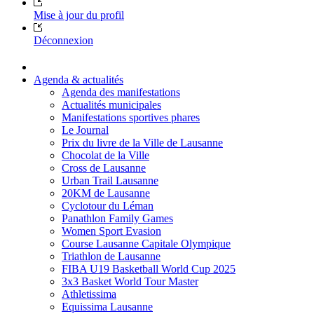
Mise à jour du profil
Déconnexion
Agenda & actualités
Agenda des manifestations
Actualités municipales
Manifestations sportives phares
Le Journal
Prix du livre de la Ville de Lausanne
Chocolat de la Ville
Cross de Lausanne
Urban Trail Lausanne
20KM de Lausanne
Cyclotour du Léman
Panathlon Family Games
Women Sport Evasion
Course Lausanne Capitale Olympique
Triathlon de Lausanne
FIBA U19 Basketball World Cup 2025
3x3 Basket World Tour Master
Athletissima
Equissima Lausanne