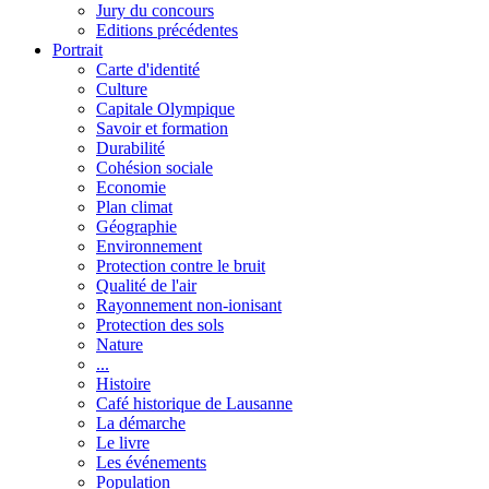
Jury du concours
Editions précédentes
Portrait
Carte d'identité
Culture
Capitale Olympique
Savoir et formation
Durabilité
Cohésion sociale
Economie
Plan climat
Géographie
Environnement
Protection contre le bruit
Qualité de l'air
Rayonnement non-ionisant
Protection des sols
Nature
...
Histoire
Café historique de Lausanne
La démarche
Le livre
Les événements
Population