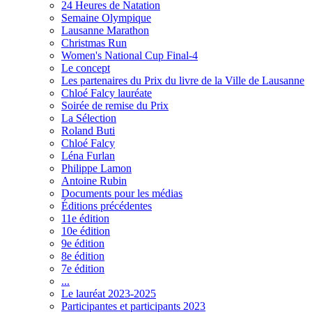
24 Heures de Natation
Semaine Olympique
Lausanne Marathon
Christmas Run
Women's National Cup Final-4
Le concept
Les partenaires du Prix du livre de la Ville de Lausanne
Chloé Falcy lauréate
Soirée de remise du Prix
La Sélection
Roland Buti
Chloé Falcy
Léna Furlan
Philippe Lamon
Antoine Rubin
Documents pour les médias
Éditions précédentes
11e édition
10e édition
9e édition
8e édition
7e édition
...
Le lauréat 2023-2025
Participantes et participants 2023