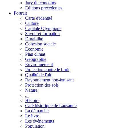
Jury du concours
Editions précédentes
Portrait
Carte d'identité
Culture
Capitale Olympique
Savoir et formation
Durabilité
Cohésion sociale
Economie
Plan climat
Géographie
Environnement
Protection contre le bruit
Qualité de l'air
Rayonnement non-ionisant
Protection des sols
Nature
...
Histoire
Café historique de Lausanne
La démarche
Le livre
Les événements
Population