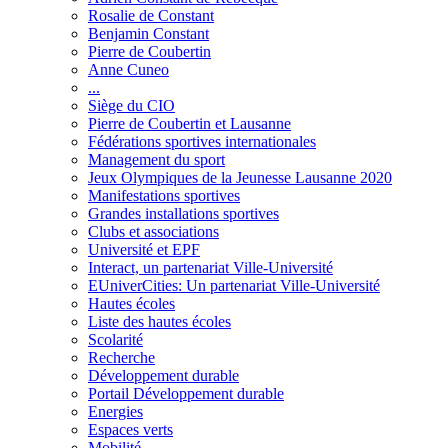
Rosalie de Constant
Benjamin Constant
Pierre de Coubertin
Anne Cuneo
...
Siège du CIO
Pierre de Coubertin et Lausanne
Fédérations sportives internationales
Management du sport
Jeux Olympiques de la Jeunesse Lausanne 2020
Manifestations sportives
Grandes installations sportives
Clubs et associations
Université et EPF
Interact, un partenariat Ville-Université
EUniverCities: Un partenariat Ville-Université
Hautes écoles
Liste des hautes écoles
Scolarité
Recherche
Développement durable
Portail Développement durable
Energies
Espaces verts
Mobilité