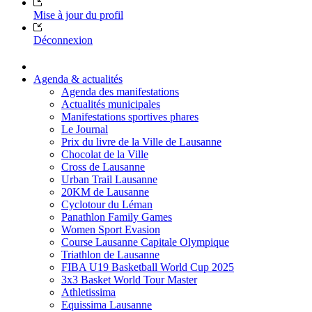
Mise à jour du profil
Déconnexion
Agenda & actualités
Agenda des manifestations
Actualités municipales
Manifestations sportives phares
Le Journal
Prix du livre de la Ville de Lausanne
Chocolat de la Ville
Cross de Lausanne
Urban Trail Lausanne
20KM de Lausanne
Cyclotour du Léman
Panathlon Family Games
Women Sport Evasion
Course Lausanne Capitale Olympique
Triathlon de Lausanne
FIBA U19 Basketball World Cup 2025
3x3 Basket World Tour Master
Athletissima
Equissima Lausanne