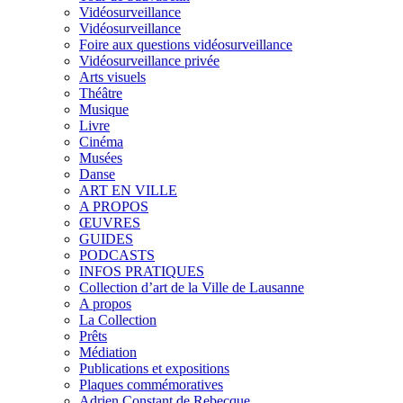
Vidéosurveillance
Vidéosurveillance
Foire aux questions vidéosurveillance
Vidéosurveillance privée
Arts visuels
Théâtre
Musique
Livre
Cinéma
Musées
Danse
ART EN VILLE
A PROPOS
ŒUVRES
GUIDES
PODCASTS
INFOS PRATIQUES
Collection d’art de la Ville de Lausanne
A propos
La Collection
Prêts
Médiation
Publications et expositions
Plaques commémoratives
Adrien Constant de Rebecque