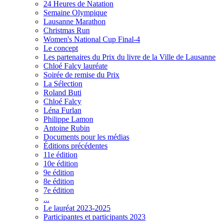
24 Heures de Natation
Semaine Olympique
Lausanne Marathon
Christmas Run
Women's National Cup Final-4
Le concept
Les partenaires du Prix du livre de la Ville de Lausanne
Chloé Falcy lauréate
Soirée de remise du Prix
La Sélection
Roland Buti
Chloé Falcy
Léna Furlan
Philippe Lamon
Antoine Rubin
Documents pour les médias
Éditions précédentes
11e édition
10e édition
9e édition
8e édition
7e édition
...
Le lauréat 2023-2025
Participantes et participants 2023