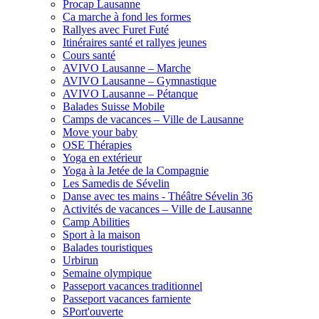
Procap Lausanne
Ca marche à fond les formes
Rallyes avec Furet Futé
Itinéraires santé et rallyes jeunes
Cours santé
AVIVO Lausanne – Marche
AVIVO Lausanne – Gymnastique
AVIVO Lausanne – Pétanque
Balades Suisse Mobile
Camps de vacances – Ville de Lausanne
Move your baby
OSE Thérapies
Yoga en extérieur
Yoga à la Jetée de la Compagnie
Les Samedis de Sévelin
Danse avec tes mains - Théâtre Sévelin 36
Activités de vacances – Ville de Lausanne
Camp Abilities
Sport à la maison
Balades touristiques
Urbirun
Semaine olympique
Passeport vacances traditionnel
Passeport vacances farniente
SPort'ouverte