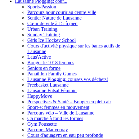
Lausanne Plogging: cour...
Sports-Passion
Parcours pour courir au centre-ville
Sentier Nature de Lausanne
Cœur de ville à 15' à pied
Urban Training
Sunday Training
Girls Ice Hockey School
Cours d'activité physique sur les bancs actifs de
Lausanne
Laus'Active
Bouger le 1018 femmes
Seniors en forme
Panathlon Family Games
Lausanne Plogging: coursez vos déchets!
Freebasket Lausanne
Lausanne Futsal Féminin
HappyMove
Perspectives & Santé – Bouger en plein air
Sport·e: femmes en mouvement
Parcours vélo – Ville de Lausanne
Ça marche à fond les formes
Gym Poussette
Parcours Mauvernay
Cours d'aquagym en eau peu profonde