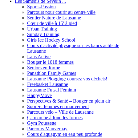
Les Samedis de Sévelin ...
Sports-Passion
Parcours pour courir au centre-ville
Sentier Nature de Lausanne
Cœur de ville à 15' à pied
Urban Training
Sunday Training
Girls Ice Hockey School
Cours d'activité physique sur les bancs actifs de
Lausanne
Laus'Active
Bouger le 1018 femmes
Seniors en forme
Panathlon Family Games
Lausanne Plogging: coursez vos déchets!
Freebasket Lausanne
Lausanne Futsal Féminin
HappyMove
Perspectives & Santé – Bouger en plein air
Sport·e: femmes en mouvement
Parcours vélo – Ville de Lausanne
Ça marche à fond les formes
Gym Poussette
Parcours Mauvernay
Cours d'aquagym en eau peu profonde