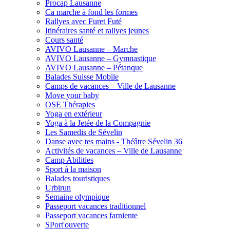
Procap Lausanne
Ca marche à fond les formes
Rallyes avec Furet Futé
Itinéraires santé et rallyes jeunes
Cours santé
AVIVO Lausanne – Marche
AVIVO Lausanne – Gymnastique
AVIVO Lausanne – Pétanque
Balades Suisse Mobile
Camps de vacances – Ville de Lausanne
Move your baby
OSE Thérapies
Yoga en extérieur
Yoga à la Jetée de la Compagnie
Les Samedis de Sévelin
Danse avec tes mains - Théâtre Sévelin 36
Activités de vacances – Ville de Lausanne
Camp Abilities
Sport à la maison
Balades touristiques
Urbirun
Semaine olympique
Passeport vacances traditionnel
Passeport vacances farniente
SPort'ouverte