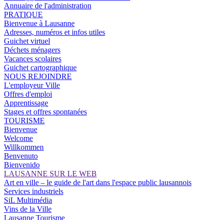
Annuaire de l'administration
PRATIQUE
Bienvenue à Lausanne
Adresses, numéros et infos utiles
Guichet virtuel
Déchets ménagers
Vacances scolaires
Guichet cartographique
NOUS REJOINDRE
L'employeur Ville
Offres d'emploi
Apprentissage
Stages et offres spontanées
TOURISME
Bienvenue
Welcome
Willkommen
Benvenuto
Bienvenido
LAUSANNE SUR LE WEB
Art en ville – le guide de l'art dans l'espace public lausannois
Services industriels
SiL Multimédia
Vins de la Ville
Lausanne Tourisme