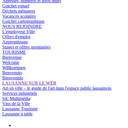
Adresses, numéros et infos utiles
Guichet virtuel
Déchets ménagers
Vacances scolaires
Guichet cartographique
NOUS REJOINDRE
L'employeur Ville
Offres d'emploi
Apprentissage
Stages et offres spontanées
TOURISME
Bienvenue
Welcome
Willkommen
Benvenuto
Bienvenido
LAUSANNE SUR LE WEB
Art en ville – le guide de l'art dans l'espace public lausannois
Services industriels
SiL Multimédia
Vins de la Ville
Lausanne Tourisme
Lausanne à table