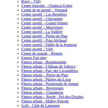
Bowl – Vidy
Centre équestre – Chalet-à-Gobet
Centre de tir sportif – Vernand
Centre sportif – Les Bergières
Centre sportif – Chavannes
Centre sportif – Grand-Vennes
Centre sportif – Mauvernay
Centre sportif – La Tuilière
Centre sportif – Pierre-de-Plan
Centre sportif – Praz-Séchaud
Centre sportif - Vallée de la Jeunesse
Centre sportif – Vidy
Centre de squash – Renens
Espace Fair-play
Fitness urbain - Bourdonnette
Fitness urbain - Château de Valency
Fitness urbain - Parc des Lavandières
Fitness urbain – Pierre-de-Plan
Fitness urbain - Plaines-du-Loup
Fitness urbain - Promenade de Jomini
Fitness urbain – Boveresses
Fitness urbain – Chauderon
Fitness urbain – Borde - Pré-des-Druides
Fitness urbain - Malley-Pagode
Golf – Club de Lausanne