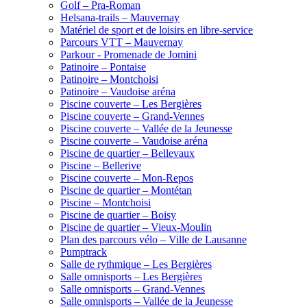
Golf – Pra-Roman
Helsana-trails – Mauvernay
Matériel de sport et de loisirs en libre-service
Parcours VTT – Mauvernay
Parkour - Promenade de Jomini
Patinoire – Pontaise
Patinoire – Montchoisi
Patinoire – Vaudoise aréna
Piscine couverte – Les Bergières
Piscine couverte – Grand-Vennes
Piscine couverte – Vallée de la Jeunesse
Piscine couverte – Vaudoise aréna
Piscine de quartier – Bellevaux
Piscine – Bellerive
Piscine couverte – Mon-Repos
Piscine de quartier – Montétan
Piscine – Montchoisi
Piscine de quartier – Boisy
Piscine de quartier – Vieux-Moulin
Plan des parcours vélo – Ville de Lausanne
Pumptrack
Salle de rythmique – Les Bergières
Salle omnisports – Les Bergières
Salle omnisports – Grand-Vennes
Salle omnisports – Vallée de la Jeunesse