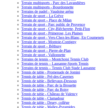
Terrain multisports - Parc des Lavandières
Terrain multisports - Bourdonnette
Terrains de padel - Vaudoise aréna
Terrain de sport – La Grève
Terrain de sport – Place de Milan
Terrain de sport - Parc public de Provence
Terrain de sport - City-Blécherette, Petit-Flon
Terrain de sport - Primerose, Les Plaines
Terrain de sport - Vers-Chez-les-Blanc, En Coumenets
Terrain de sport - Montoie-Contigny
Terrain de sport – Béthusy
Terrain de sport – Pierre-de-Plan
Terrain de sport - Vallonnette
Terrains de tennis – Montchoisi Tennis Club
Terrains de tennis – Lausanne-Sports Tennis
Terrains de tennis – Tennis Club Stade Lausanne
Tennis de table - Promenade de Jomini
Tennis de table - Pré-des-Casernes
Tennis de table - Bellevaux-Dessous
Tennis de table - Parc de la Brouette
Tennis de table - Parc du Boisy
Tennis de table - Château de Valency
Tennis de table - Clamadour
Tennis de table - Druey, collège
Tennis de table - Malley-Pyramides