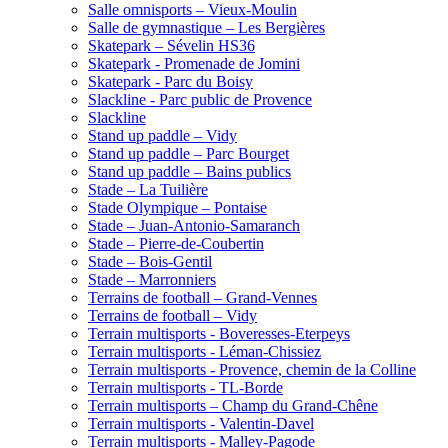
Salle omnisports – Vieux-Moulin
Salle de gymnastique – Les Bergières
Skatepark – Sévelin HS36
Skatepark - Promenade de Jomini
Skatepark - Parc du Boisy
Slackline - Parc public de Provence
Slackline
Stand up paddle – Vidy
Stand up paddle – Parc Bourget
Stand up paddle – Bains publics
Stade – La Tuilière
Stade Olympique – Pontaise
Stade – Juan-Antonio-Samaranch
Stade – Pierre-de-Coubertin
Stade – Bois-Gentil
Stade – Marronniers
Terrains de football – Grand-Vennes
Terrains de football – Vidy
Terrain multisports - Boveresses-Eterpeys
Terrain multisports - Léman-Chissiez
Terrain multisports - Provence, chemin de la Colline
Terrain multisports - TL-Borde
Terrain multisports – Champ du Grand-Chêne
Terrain multisports - Valentin-Davel
Terrain multisports - Malley-Pagode