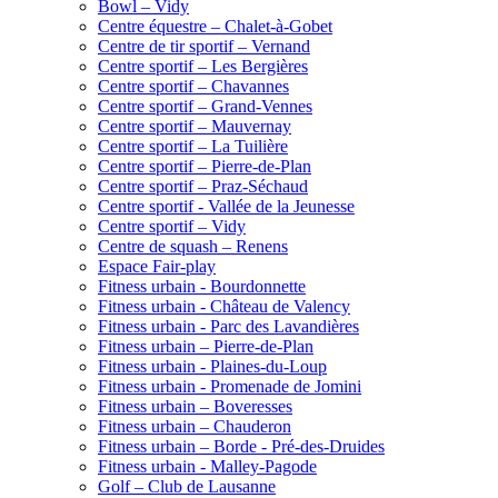
Bowl – Vidy
Centre équestre – Chalet-à-Gobet
Centre de tir sportif – Vernand
Centre sportif – Les Bergières
Centre sportif – Chavannes
Centre sportif – Grand-Vennes
Centre sportif – Mauvernay
Centre sportif – La Tuilière
Centre sportif – Pierre-de-Plan
Centre sportif – Praz-Séchaud
Centre sportif - Vallée de la Jeunesse
Centre sportif – Vidy
Centre de squash – Renens
Espace Fair-play
Fitness urbain - Bourdonnette
Fitness urbain - Château de Valency
Fitness urbain - Parc des Lavandières
Fitness urbain – Pierre-de-Plan
Fitness urbain - Plaines-du-Loup
Fitness urbain - Promenade de Jomini
Fitness urbain – Boveresses
Fitness urbain – Chauderon
Fitness urbain – Borde - Pré-des-Druides
Fitness urbain - Malley-Pagode
Golf – Club de Lausanne