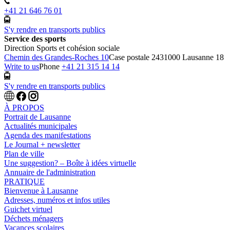
+41 21 646 76 01
S'y rendre en transports publics
Service des sports
Direction Sports et cohésion sociale
Chemin des Grandes-Roches 10
Case postale 243
1000 Lausanne 18
Write to us
Phone
+41 21 315 14 14
S'y rendre en transports publics
À PROPOS
Portrait de Lausanne
Actualités municipales
Agenda des manifestations
Le Journal + newsletter
Plan de ville
Une suggestion? – Boîte à idées virtuelle
Annuaire de l'administration
PRATIQUE
Bienvenue à Lausanne
Adresses, numéros et infos utiles
Guichet virtuel
Déchets ménagers
Vacances scolaires