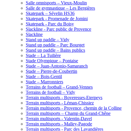
Salle omnisports – Vieux-Moulin
Salle de gymnastique – Les Bergières
Skatepark – Sévelin HS36
Skatepark - Promenade de Jomini
Skatepark - Parc du Boisy
Slackline - Parc public de Provence
Slackline
Stand up paddle – Vidy
Stand up paddle – Parc Bourget
Stand up paddle – Bains publics
Stade – La Tuilière
Stade Olympique – Pontaise
Stade – Juan-Antonio-Samaranch
Stade – Pierre-de-Coubertin
Stade – Bois-Gentil
Stade – Marronniers
Terrains de football – Grand-Vennes
Terrains de football – Vidy
Terrain multisports - Boveresses-Eterpeys
Terrain multisports - Léman-Chissiez
Terrain multisports - Provence, chemin de la Colline
Terrain multisports – Champ du Grand-Chêne
Terrain multisports - Valentin-Davel
Terrain multisports - Malley-Pagode
Terrain multisports - Parc des Lavandières