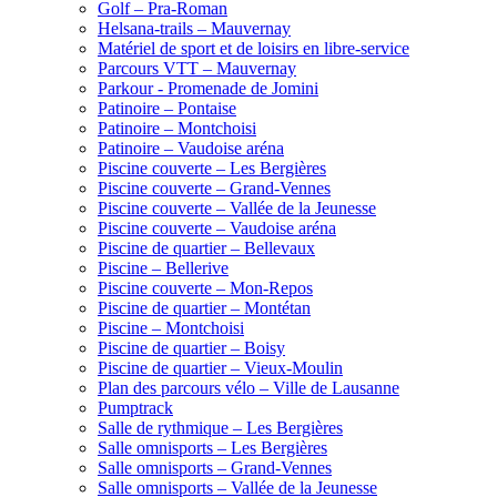
Golf – Pra-Roman
Helsana-trails – Mauvernay
Matériel de sport et de loisirs en libre-service
Parcours VTT – Mauvernay
Parkour - Promenade de Jomini
Patinoire – Pontaise
Patinoire – Montchoisi
Patinoire – Vaudoise aréna
Piscine couverte – Les Bergières
Piscine couverte – Grand-Vennes
Piscine couverte – Vallée de la Jeunesse
Piscine couverte – Vaudoise aréna
Piscine de quartier – Bellevaux
Piscine – Bellerive
Piscine couverte – Mon-Repos
Piscine de quartier – Montétan
Piscine – Montchoisi
Piscine de quartier – Boisy
Piscine de quartier – Vieux-Moulin
Plan des parcours vélo – Ville de Lausanne
Pumptrack
Salle de rythmique – Les Bergières
Salle omnisports – Les Bergières
Salle omnisports – Grand-Vennes
Salle omnisports – Vallée de la Jeunesse