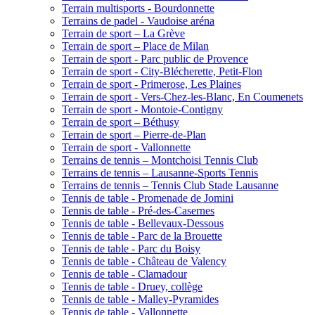
Terrain multisports - Bourdonnette
Terrains de padel - Vaudoise aréna
Terrain de sport – La Grève
Terrain de sport – Place de Milan
Terrain de sport - Parc public de Provence
Terrain de sport - City-Blécherette, Petit-Flon
Terrain de sport - Primerose, Les Plaines
Terrain de sport - Vers-Chez-les-Blanc, En Coumenets
Terrain de sport - Montoie-Contigny
Terrain de sport – Béthusy
Terrain de sport – Pierre-de-Plan
Terrain de sport - Vallonnette
Terrains de tennis – Montchoisi Tennis Club
Terrains de tennis – Lausanne-Sports Tennis
Terrains de tennis – Tennis Club Stade Lausanne
Tennis de table - Promenade de Jomini
Tennis de table - Pré-des-Casernes
Tennis de table - Bellevaux-Dessous
Tennis de table - Parc de la Brouette
Tennis de table - Parc du Boisy
Tennis de table - Château de Valency
Tennis de table - Clamadour
Tennis de table - Druey, collège
Tennis de table - Malley-Pyramides
Tennis de table - Vallonnette