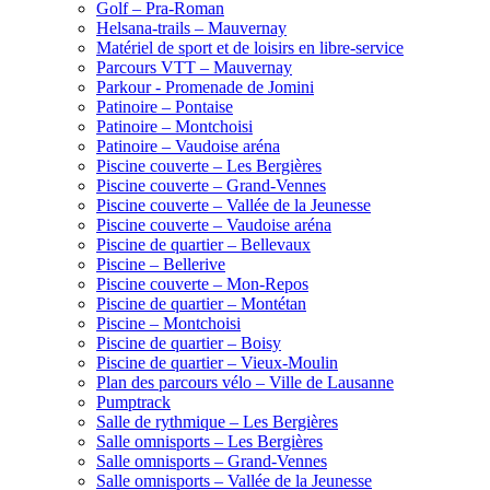
Golf – Pra-Roman
Helsana-trails – Mauvernay
Matériel de sport et de loisirs en libre-service
Parcours VTT – Mauvernay
Parkour - Promenade de Jomini
Patinoire – Pontaise
Patinoire – Montchoisi
Patinoire – Vaudoise aréna
Piscine couverte – Les Bergières
Piscine couverte – Grand-Vennes
Piscine couverte – Vallée de la Jeunesse
Piscine couverte – Vaudoise aréna
Piscine de quartier – Bellevaux
Piscine – Bellerive
Piscine couverte – Mon-Repos
Piscine de quartier – Montétan
Piscine – Montchoisi
Piscine de quartier – Boisy
Piscine de quartier – Vieux-Moulin
Plan des parcours vélo – Ville de Lausanne
Pumptrack
Salle de rythmique – Les Bergières
Salle omnisports – Les Bergières
Salle omnisports – Grand-Vennes
Salle omnisports – Vallée de la Jeunesse