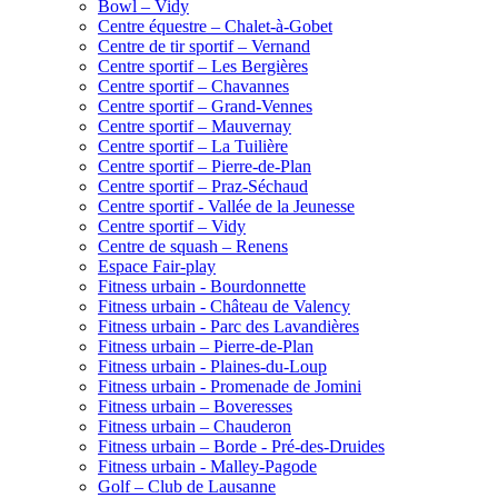
Bowl – Vidy
Centre équestre – Chalet-à-Gobet
Centre de tir sportif – Vernand
Centre sportif – Les Bergières
Centre sportif – Chavannes
Centre sportif – Grand-Vennes
Centre sportif – Mauvernay
Centre sportif – La Tuilière
Centre sportif – Pierre-de-Plan
Centre sportif – Praz-Séchaud
Centre sportif - Vallée de la Jeunesse
Centre sportif – Vidy
Centre de squash – Renens
Espace Fair-play
Fitness urbain - Bourdonnette
Fitness urbain - Château de Valency
Fitness urbain - Parc des Lavandières
Fitness urbain – Pierre-de-Plan
Fitness urbain - Plaines-du-Loup
Fitness urbain - Promenade de Jomini
Fitness urbain – Boveresses
Fitness urbain – Chauderon
Fitness urbain – Borde - Pré-des-Druides
Fitness urbain - Malley-Pagode
Golf – Club de Lausanne