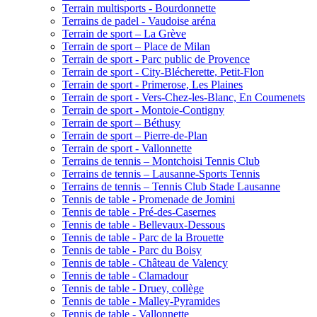
Terrain multisports - Bourdonnette
Terrains de padel - Vaudoise aréna
Terrain de sport – La Grève
Terrain de sport – Place de Milan
Terrain de sport - Parc public de Provence
Terrain de sport - City-Blécherette, Petit-Flon
Terrain de sport - Primerose, Les Plaines
Terrain de sport - Vers-Chez-les-Blanc, En Coumenets
Terrain de sport - Montoie-Contigny
Terrain de sport – Béthusy
Terrain de sport – Pierre-de-Plan
Terrain de sport - Vallonnette
Terrains de tennis – Montchoisi Tennis Club
Terrains de tennis – Lausanne-Sports Tennis
Terrains de tennis – Tennis Club Stade Lausanne
Tennis de table - Promenade de Jomini
Tennis de table - Pré-des-Casernes
Tennis de table - Bellevaux-Dessous
Tennis de table - Parc de la Brouette
Tennis de table - Parc du Boisy
Tennis de table - Château de Valency
Tennis de table - Clamadour
Tennis de table - Druey, collège
Tennis de table - Malley-Pyramides
Tennis de table - Vallonnette