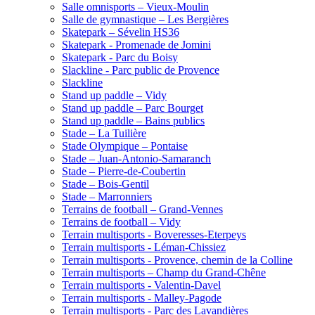
Salle omnisports – Vieux-Moulin
Salle de gymnastique – Les Bergières
Skatepark – Sévelin HS36
Skatepark - Promenade de Jomini
Skatepark - Parc du Boisy
Slackline - Parc public de Provence
Slackline
Stand up paddle – Vidy
Stand up paddle – Parc Bourget
Stand up paddle – Bains publics
Stade – La Tuilière
Stade Olympique – Pontaise
Stade – Juan-Antonio-Samaranch
Stade – Pierre-de-Coubertin
Stade – Bois-Gentil
Stade – Marronniers
Terrains de football – Grand-Vennes
Terrains de football – Vidy
Terrain multisports - Boveresses-Eterpeys
Terrain multisports - Léman-Chissiez
Terrain multisports - Provence, chemin de la Colline
Terrain multisports – Champ du Grand-Chêne
Terrain multisports - Valentin-Davel
Terrain multisports - Malley-Pagode
Terrain multisports - Parc des Lavandières