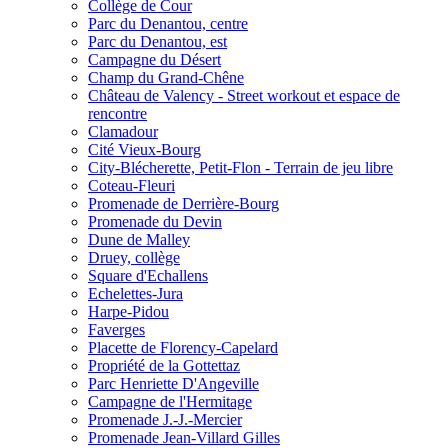
Collège de Cour
Parc du Denantou, centre
Parc du Denantou, est
Campagne du Désert
Champ du Grand-Chêne
Château de Valency - Street workout et espace de
rencontre
Clamadour
Cité Vieux-Bourg
City-Blécherette, Petit-Flon - Terrain de jeu libre
Coteau-Fleuri
Promenade de Derrière-Bourg
Promenade du Devin
Dune de Malley
Druey, collège
Square d'Echallens
Echelettes-Jura
Harpe-Pidou
Faverges
Placette de Florency-Capelard
Propriété de la Gottettaz
Parc Henriette D'Angeville
Campagne de l'Hermitage
Promenade J.-J.-Mercier
Promenade Jean-Villard Gilles