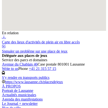
En relation
Carte des lieux d'activités de plein air en libre accès
Signaler un problème sur une place de jeux
Déléguée aux places de jeux
Service des parcs et domaines
Avenue du Chablais 46
Case postale 80
1001 Lausanne
Write to us
Phone
+41 21 315 57 15
S'y rendre en transports publics
https://www.lausanne.ch/placesdejeux
À PROPOS
Portrait de Lausanne
Actualités municipales
Agenda des manifestations
Le Journal + newsletter
Plan de ville