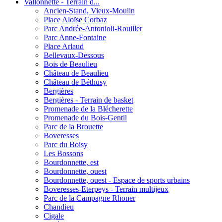
Vallonnette - Terrain d...
Ancien-Stand, Vieux-Moulin
Place Aloïse Corbaz
Parc Andrée-Antonioli-Rouiller
Parc Anne-Fontaine
Place Arlaud
Bellevaux-Dessous
Bois de Beaulieu
Château de Beaulieu
Château de Béthusy
Bergières
Bergières - Terrain de basket
Promenade de la Blécherette
Promenade du Bois-Gentil
Parc de la Brouette
Boveresses
Parc du Boisy
Les Bossons
Bourdonnette, est
Bourdonnette, ouest
Bourdonnette, ouest - Espace de sports urbains
Boveresses-Eterpeys - Terrain multijeux
Parc de la Campagne Rhoner
Chandieu
Cigale