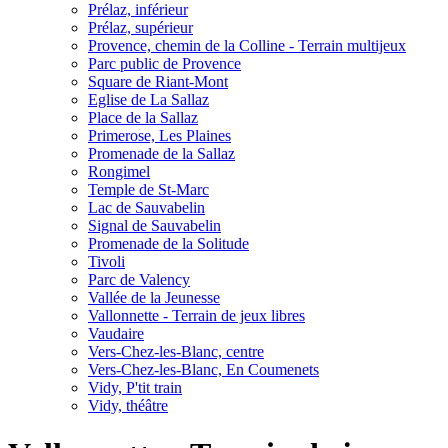
Prélaz, inférieur
Prélaz, supérieur
Provence, chemin de la Colline - Terrain multijeux
Parc public de Provence
Square de Riant-Mont
Eglise de La Sallaz
Place de la Sallaz
Primerose, Les Plaines
Promenade de la Sallaz
Rongimel
Temple de St-Marc
Lac de Sauvabelin
Signal de Sauvabelin
Promenade de la Solitude
Tivoli
Parc de Valency
Vallée de la Jeunesse
Vallonnette - Terrain de jeux libres
Vaudaire
Vers-Chez-les-Blanc, centre
Vers-Chez-les-Blanc, En Coumenets
Vidy, P'tit train
Vidy, théâtre