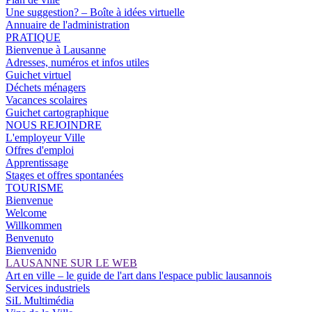
Une suggestion? – Boîte à idées virtuelle
Annuaire de l'administration
PRATIQUE
Bienvenue à Lausanne
Adresses, numéros et infos utiles
Guichet virtuel
Déchets ménagers
Vacances scolaires
Guichet cartographique
NOUS REJOINDRE
L'employeur Ville
Offres d'emploi
Apprentissage
Stages et offres spontanées
TOURISME
Bienvenue
Welcome
Willkommen
Benvenuto
Bienvenido
LAUSANNE SUR LE WEB
Art en ville – le guide de l'art dans l'espace public lausannois
Services industriels
SiL Multimédia