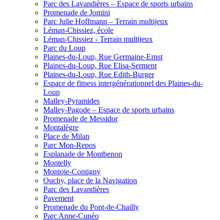
Parc des Lavandières – Espace de sports urbains
Promenade de Jomini
Parc Julie Hoffmann – Terrain multijeux
Léman-Chissiez, école
Léman-Chissiez - Terrain multijeux
Parc du Loup
Plaines-du-Loup, Rue Germaine-Ernst
Plaines-du-Loup, Rue Elisa-Serment
Plaines-du-Loup, Rue Edith-Burger
Espace de fitness intergénérationnel des Plaines-du-
Loup
Malley-Pyramides
Malley-Pagode – Espace de sports urbains
Promenade de Messidor
Montalègre
Place de Milan
Parc Mon-Repos
Esplanade de Montbenon
Montelly
Montoie-Contigny
Ouchy, place de la Navigation
Parc des Lavandières
Pavement
Promenade du Pont-de-Chailly
Parc Anne-Cunéo