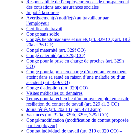
Responsabilité de l’employeur en cas de non-paiement
des cotisations aux assurances sociales
Impôt à la source
Avertissement(s) notifié(s) au travailleur par
l’employeur
Certificat de travail
Congé sans solde
Congés hebdomadaires et usuels (art. 329 CO; art. 18 à
20a et 36 LTr)
Congé maternité (art. 329f CO)
Congé paternité (art. 329g CO)
Congé pour la prise en charge de proches (art. 329h
CO)
Congé pour la prise en charge d’un enfant gravement
atteint dans sa santé en raison d’une maladie ou d’un
accident (art. 329i CO)
Congé d'adoption (art. 329j CO)
Visites médicales ou dentaires
Temps pour la recherche d’un nouvel emploi en cas de
résiliation du contrat de travail (art. 329 al. 3 CO)
Jours fériés (art. 20a LTr; art. 47 LEmp)
Vacances (art. 329a, 329b, 329c, 329d CO)
Congé-modification (modification du contrat proposée
par l'employeur)
Contrat individuel de travail (art. 319 et 320 CO) –