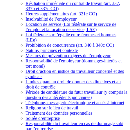
Résiliation immédiate du contrat de travail (art. 337,
337b et 337c CO)
Heures supplémentaires (art. 321c CO)
Insolvabilité de l’employeur
Location de service (Loi fédérale sur le service de
l’emploi et la location de service, LSE)
Loi fédérale sur l’égalité entre femmes et hommes
(LEg)
Prohibition de concurrence (art. 340 à 340c CO)
Nature, principes et contexte
Mesures de prévention exigées de l’employeur
Responsabilité de l'employeur (dommages-intérêts et
tort moral)
Droit d’action en justice du travailleur concerné et des
syndicats
Limites quant au droit de donner des directives et au
droit de contrôle
Période de candidature du futur travailleur (y compris la
question des antécédents judiciaires)
Téléphone, messagerie électronique et accès à internet
Religion sur le lieu de travail
Traitement des données personnelles
Soirée d’entreprise
Responsabilité du travailleur en cas de dommage subi
par l’entreprise