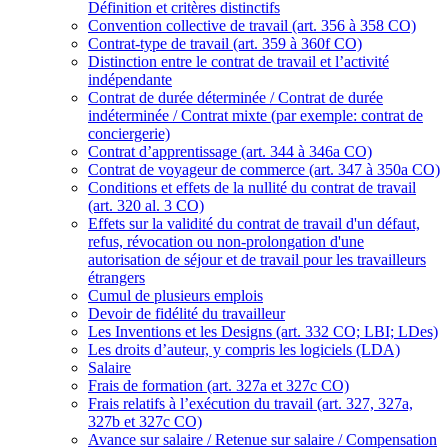
Définition et critères distinctifs
Convention collective de travail (art. 356 à 358 CO)
Contrat-type de travail (art. 359 à 360f CO)
Distinction entre le contrat de travail et l’activité
indépendante
Contrat de durée déterminée / Contrat de durée
indéterminée / Contrat mixte (par exemple: contrat de
conciergerie)
Contrat d’apprentissage (art. 344 à 346a CO)
Contrat de voyageur de commerce (art. 347 à 350a CO)
Conditions et effets de la nullité du contrat de travail
(art. 320 al. 3 CO)
Effets sur la validité du contrat de travail d'un défaut,
refus, révocation ou non-prolongation d'une
autorisation de séjour et de travail pour les travailleurs
étrangers
Cumul de plusieurs emplois
Devoir de fidélité du travailleur
Les Inventions et les Designs (art. 332 CO; LBI; LDes)
Les droits d’auteur, y compris les logiciels (LDA)
Salaire
Frais de formation (art. 327a et 327c CO)
Frais relatifs à l’exécution du travail (art. 327, 327a,
327b et 327c CO)
Avance sur salaire / Retenue sur salaire / Compensation