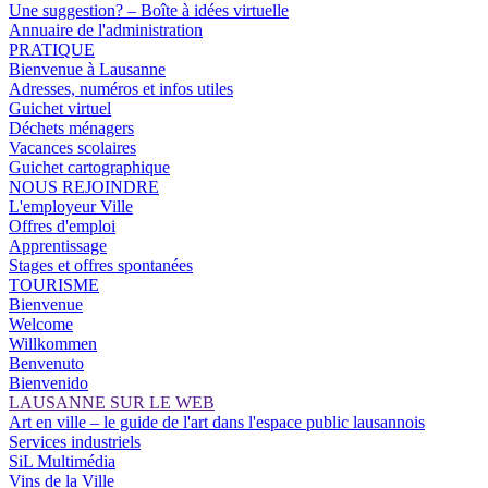
Une suggestion? – Boîte à idées virtuelle
Annuaire de l'administration
PRATIQUE
Bienvenue à Lausanne
Adresses, numéros et infos utiles
Guichet virtuel
Déchets ménagers
Vacances scolaires
Guichet cartographique
NOUS REJOINDRE
L'employeur Ville
Offres d'emploi
Apprentissage
Stages et offres spontanées
TOURISME
Bienvenue
Welcome
Willkommen
Benvenuto
Bienvenido
LAUSANNE SUR LE WEB
Art en ville – le guide de l'art dans l'espace public lausannois
Services industriels
SiL Multimédia
Vins de la Ville