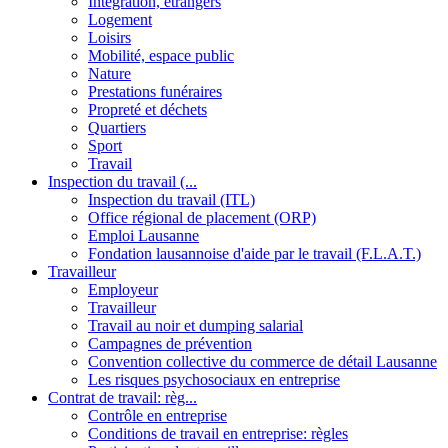
Intégration, étrangers
Logement
Loisirs
Mobilité, espace public
Nature
Prestations funéraires
Propreté et déchets
Quartiers
Sport
Travail
Inspection du travail (...
Inspection du travail (ITL)
Office régional de placement (ORP)
Emploi Lausanne
Fondation lausannoise d'aide par le travail (F.L.A.T.)
Travailleur
Employeur
Travailleur
Travail au noir et dumping salarial
Campagnes de prévention
Convention collective du commerce de détail Lausanne
Les risques psychosociaux en entreprise
Contrat de travail: règ...
Contrôle en entreprise
Conditions de travail en entreprise: règles