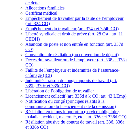
de dette
Allocations familiales
Certificat médical
Empêchement de travailler par la faute de l’employeur
(art. 324 CO)
Empêchement du travailleur (art. 324a et 324b CO)
Liberté syndicale et droit de grève (art. 28 Cst ; art. 11
CEDH)
Abandon de poste et non entrée en fonction (art. 337d
CO)
Convention de résiliation (ou convention de départ)
Décès du travailleur ou de l’employeur (art. 338 et 338a
CO)
Faillite de l’employeur et indemnités de l’assurance-
chômage (ICI)
Indemnité à raison de longs rapports de travail (art.
339b, 339c et 339d CO)
Libération de l’obligation de travailler
Licenciement collectif (art. 335d à k CO; art. 43 LEmp)
Notification du congé (principes relatifs à la
communication du licenciement / de la démission)
Résiliation en temps inopportun (service obligatoire,
maladie, accident, maternité, etc.; art. 336c et 336d CO)
Résiliation abusive du contrat de travail (art. 336, 336a
et 336b CO)