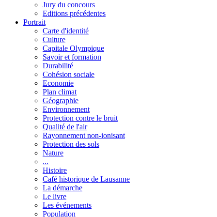
Jury du concours
Editions précédentes
Portrait
Carte d'identité
Culture
Capitale Olympique
Savoir et formation
Durabilité
Cohésion sociale
Economie
Plan climat
Géographie
Environnement
Protection contre le bruit
Qualité de l'air
Rayonnement non-ionisant
Protection des sols
Nature
...
Histoire
Café historique de Lausanne
La démarche
Le livre
Les événements
Population