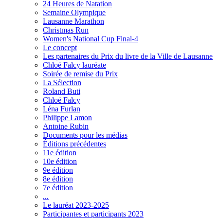
24 Heures de Natation
Semaine Olympique
Lausanne Marathon
Christmas Run
Women's National Cup Final-4
Le concept
Les partenaires du Prix du livre de la Ville de Lausanne
Chloé Falcy lauréate
Soirée de remise du Prix
La Sélection
Roland Buti
Chloé Falcy
Léna Furlan
Philippe Lamon
Antoine Rubin
Documents pour les médias
Éditions précédentes
11e édition
10e édition
9e édition
8e édition
7e édition
...
Le lauréat 2023-2025
Participantes et participants 2023