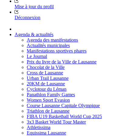
Mise à jour du profil
Déconnexion
Agenda & actualités
Agenda des manifestations
Actualités municipales
Manifestations sportives phares
Le Journal
Prix du livre de la Ville de Lausanne
Chocolat de la Ville
Cross de Lausanne
Urban Trail Lausanne
20KM de Lausanne
Cyclotour du Léman
Panathlon Family Games
Women Sport Evasion
Course Lausanne Capitale Olympique
Triathlon de Lausanne
FIBA U19 Basketball World Cup 2025
3x3 Basket World Tour Master
Athletissima
Equissima Lausanne