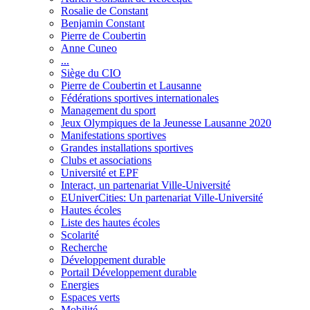
Rosalie de Constant
Benjamin Constant
Pierre de Coubertin
Anne Cuneo
...
Siège du CIO
Pierre de Coubertin et Lausanne
Fédérations sportives internationales
Management du sport
Jeux Olympiques de la Jeunesse Lausanne 2020
Manifestations sportives
Grandes installations sportives
Clubs et associations
Université et EPF
Interact, un partenariat Ville-Université
EUniverCities: Un partenariat Ville-Université
Hautes écoles
Liste des hautes écoles
Scolarité
Recherche
Développement durable
Portail Développement durable
Energies
Espaces verts
Mobilité