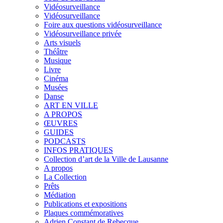
Vidéosurveillance
Vidéosurveillance
Foire aux questions vidéosurveillance
Vidéosurveillance privée
Arts visuels
Théâtre
Musique
Livre
Cinéma
Musées
Danse
ART EN VILLE
A PROPOS
ŒUVRES
GUIDES
PODCASTS
INFOS PRATIQUES
Collection d’art de la Ville de Lausanne
A propos
La Collection
Prêts
Médiation
Publications et expositions
Plaques commémoratives
Adrien Constant de Rebecque